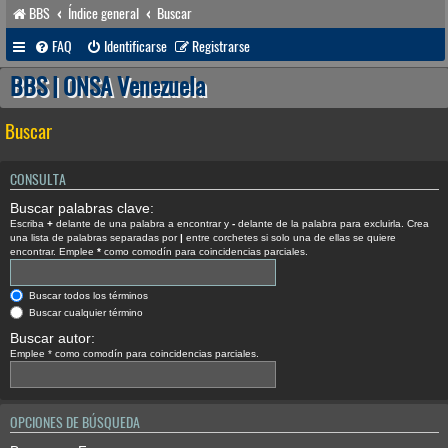
BBS
Índice general
Buscar
FAQ
Identificarse
Registrarse
BBS | ONSA Venezuela
Buscar
CONSULTA
Buscar palabras clave:
Escriba
+
delante de una palabra a encontrar y
-
delante de la palabra para excluirla. Crea
una lista de palabras separadas por
|
entre corchetes si solo una de ellas se quiere
encontrar. Emplee
*
como comodín para coincidencias parciales.
Buscar todos los términos
Buscar cualquier término
Buscar autor:
Emplee * como comodín para coincidencias parciales.
OPCIONES DE BÚSQUEDA