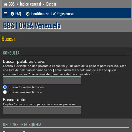
BBS
Índice general
Buscar
FAQ
Identificarse
Registrarse
BBS | ONSA Venezuela
Buscar
CONSULTA
Buscar palabras clave:
Escriba
+
delante de una palabra a encontrar y
-
delante de la palabra para excluirla. Crea
una lista de palabras separadas por
|
entre corchetes si solo una de ellas se quiere
encontrar. Emplee
*
como comodín para coincidencias parciales.
Buscar todos los términos
Buscar cualquier término
Buscar autor:
Emplee * como comodín para coincidencias parciales.
OPCIONES DE BÚSQUEDA