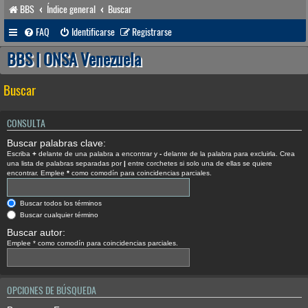
BBS
Índice general
Buscar
FAQ
Identificarse
Registrarse
BBS | ONSA Venezuela
Buscar
CONSULTA
Buscar palabras clave:
Escriba
+
delante de una palabra a encontrar y
-
delante de la palabra para excluirla. Crea
una lista de palabras separadas por
|
entre corchetes si solo una de ellas se quiere
encontrar. Emplee
*
como comodín para coincidencias parciales.
Buscar todos los términos
Buscar cualquier término
Buscar autor:
Emplee * como comodín para coincidencias parciales.
OPCIONES DE BÚSQUEDA