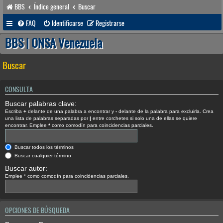
BBS
Índice general
Buscar
FAQ
Identificarse
Registrarse
BBS | ONSA Venezuela
Buscar
CONSULTA
Buscar palabras clave:
Escriba
+
delante de una palabra a encontrar y
-
delante de la palabra para excluirla. Crea
una lista de palabras separadas por
|
entre corchetes si solo una de ellas se quiere
encontrar. Emplee
*
como comodín para coincidencias parciales.
Buscar todos los términos
Buscar cualquier término
Buscar autor:
Emplee * como comodín para coincidencias parciales.
OPCIONES DE BÚSQUEDA