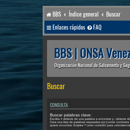
BBS
Índice general
Buscar
Enlaces rápidos
FAQ
BBS | ONSA Venez
Organización Nacional de Salvamento y Seg
Buscar
CONSULTA
Buscar palabras clave:
Escriba
+
delante de una palabra a encontrar y
-
delante de 
Crea una lista de palabras separadas por
|
entre corchetes 
quiere encontrar. Emplee
*
como comodín para coincidencias