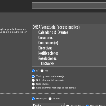
agilizar puede buscar en
queda en los subforos (en
Sí
No
Título y texto del mensaje
Solo el texto del mensaje
Solo títulos
Solo el primer mensaje de los temas
Mensajes
Temas
Ascendente
Descendente