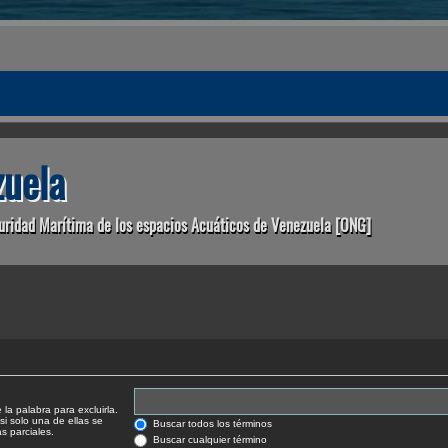
uela
uridad Marítima de los espacios Acuáticos de Venezuela [ONG]
la palabra para excluirla.
si solo una de ellas se
Buscar todos los términos
 parciales.
Buscar cualquier término