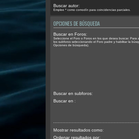
Buscar autor:
Emplee * como comodín para coincidencias parciales.
OPCIONES DE BÚSQUEDA
Buscar en Foros:
Seleccione el Foro o Foros en los que desea buscar. Para 
los subforos seleccionando el Foro padre y habilitar la bús
Opciones de búsqueda).
Buscar en subforos:
Buscar en :
Mostrar resultados como:
Ordenar resultados por: