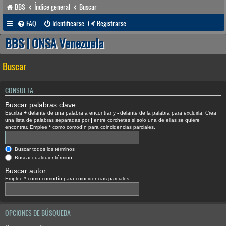
BBS
Índice general
Buscar
FAQ
Identificarse
Registrarse
BBS | ONSA Venezuela
Buscar
CONSULTA
Buscar palabras clave:
Escriba
+
delante de una palabra a encontrar y
-
delante de la palabra para excluirla. Crea
una lista de palabras separadas por
|
entre corchetes si solo una de ellas se quiere
encontrar. Emplee
*
como comodín para coincidencias parciales.
Buscar todos los términos
Buscar cualquier término
Buscar autor:
Emplee * como comodín para coincidencias parciales.
OPCIONES DE BÚSQUEDA