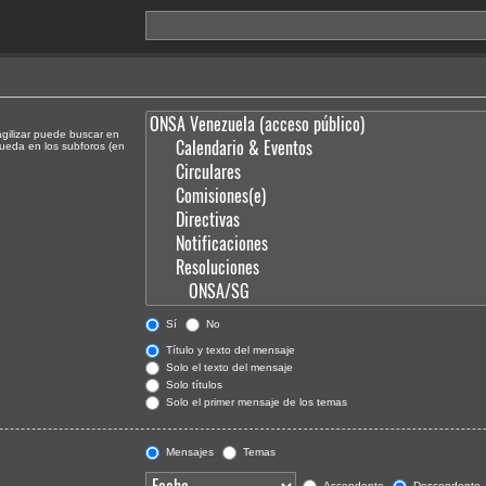
agilizar puede buscar en
queda en los subforos (en
Sí
No
Título y texto del mensaje
Solo el texto del mensaje
Solo títulos
Solo el primer mensaje de los temas
Mensajes
Temas
Ascendente
Descendente