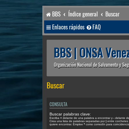
BBS
Índice general
Buscar
Enlaces rápidos
FAQ
BBS | ONSA Venez
Organización Nacional de Salvamento y Seg
Buscar
CONSULTA
Buscar palabras clave:
Escriba
+
delante de una palabra a encontrar y
-
delante de 
Crea una lista de palabras separadas por
|
entre corchetes 
quiere encontrar. Emplee
*
como comodín para coincidencias