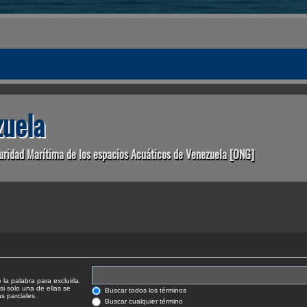
uela
uridad Marítima de los espacios Acuáticos de Venezuela [ONG]
la palabra para excluirla.
si solo una de ellas se
Buscar todos los términos
 parciales.
Buscar cualquier término