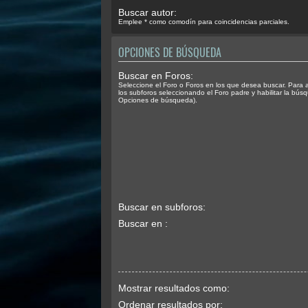
Buscar autor:
Emplee * como comodín para coincidencias parciales.
OPCIONES DE BÚSQUEDA
Buscar en Foros:
Seleccione el Foro o Foros en los que desea buscar. Para 
los subforos seleccionando el Foro padre y habilitar la bús
Opciones de búsqueda).
Buscar en subforos:
Buscar en :
Mostrar resultados como:
Ordenar resultados por: