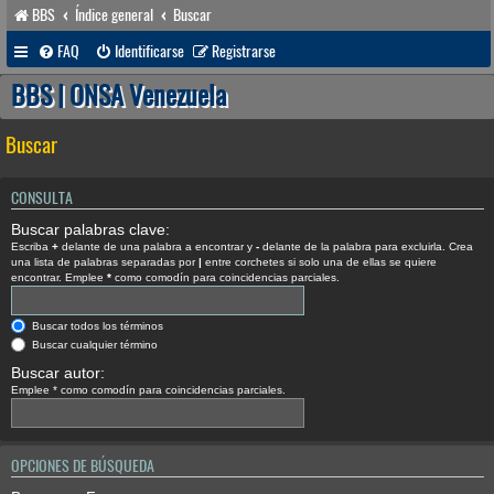
BBS
Índice general
Buscar
FAQ
Identificarse
Registrarse
BBS | ONSA Venezuela
Buscar
CONSULTA
Buscar palabras clave:
Escriba
+
delante de una palabra a encontrar y
-
delante de la palabra para excluirla. Crea
una lista de palabras separadas por
|
entre corchetes si solo una de ellas se quiere
encontrar. Emplee
*
como comodín para coincidencias parciales.
Buscar todos los términos
Buscar cualquier término
Buscar autor:
Emplee * como comodín para coincidencias parciales.
OPCIONES DE BÚSQUEDA