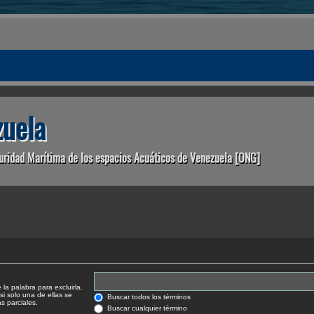
uela
uridad Marítima de los espacios Acuáticos de Venezuela [ONG]
la palabra para excluirla.
si solo una de ellas se
Buscar todos los términos
 parciales.
Buscar cualquier término