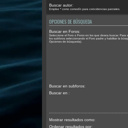
Buscar autor:
Emplee * como comodín para coincidencias parciales.
OPCIONES DE BÚSQUEDA
Buscar en Foros:
Seleccione el Foro o Foros en los que desea buscar. Para 
los subforos seleccionando el Foro padre y habilitar la bús
Opciones de búsqueda).
Buscar en subforos:
Buscar en :
Mostrar resultados como:
Ordenar resultados por: