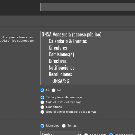
agilizar puede buscar en
queda en los subforos (en
Sí
No
Título y texto del mensaje
Solo el texto del mensaje
Solo títulos
Solo el primer mensaje de los temas
Mensajes
Temas
Ascendente
Descendente