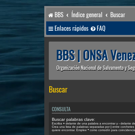
BBS
Índice general
Buscar
Enlaces rápidos
FAQ
BBS | ONSA Venez
Organización Nacional de Salvamento y Seg
Buscar
CONSULTA
Buscar palabras clave:
Escriba
+
delante de una palabra a encontrar y
-
delante de 
Crea una lista de palabras separadas por
|
entre corchetes 
quiere encontrar. Emplee
*
como comodín para coincidencias