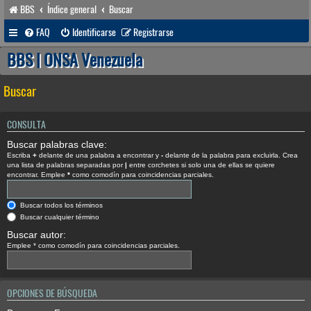
BBS
Índice general
Buscar
FAQ
Identificarse
Registrarse
BBS | ONSA Venezuela
Buscar
CONSULTA
Buscar palabras clave:
Escriba
+
delante de una palabra a encontrar y
-
delante de la palabra para excluirla. Crea
una lista de palabras separadas por
|
entre corchetes si solo una de ellas se quiere
encontrar. Emplee
*
como comodín para coincidencias parciales.
Buscar todos los términos
Buscar cualquier término
Buscar autor:
Emplee * como comodín para coincidencias parciales.
OPCIONES DE BÚSQUEDA