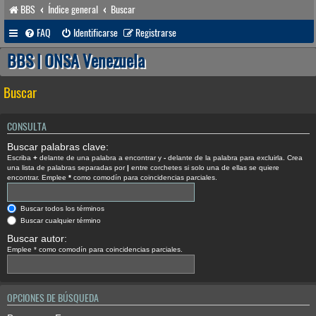
BBS
Índice general
Buscar
FAQ
Identificarse
Registrarse
BBS | ONSA Venezuela
Buscar
CONSULTA
Buscar palabras clave:
Escriba
+
delante de una palabra a encontrar y
-
delante de la palabra para excluirla. Crea
una lista de palabras separadas por
|
entre corchetes si solo una de ellas se quiere
encontrar. Emplee
*
como comodín para coincidencias parciales.
Buscar todos los términos
Buscar cualquier término
Buscar autor:
Emplee * como comodín para coincidencias parciales.
OPCIONES DE BÚSQUEDA