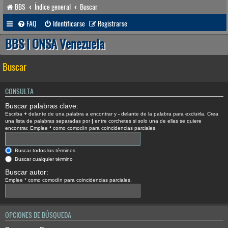
BBS
Índice general
Buscar
FAQ
Identificarse
Registrarse
BBS | ONSA Venezuela
Buscar
CONSULTA
Buscar palabras clave:
Escriba
+
delante de una palabra a encontrar y
-
delante de la palabra para excluirla. Crea
una lista de palabras separadas por
|
entre corchetes si solo una de ellas se quiere
encontrar. Emplee
*
como comodín para coincidencias parciales.
Buscar todos los términos
Buscar cualquier término
Buscar autor:
Emplee * como comodín para coincidencias parciales.
OPCIONES DE BÚSQUEDA