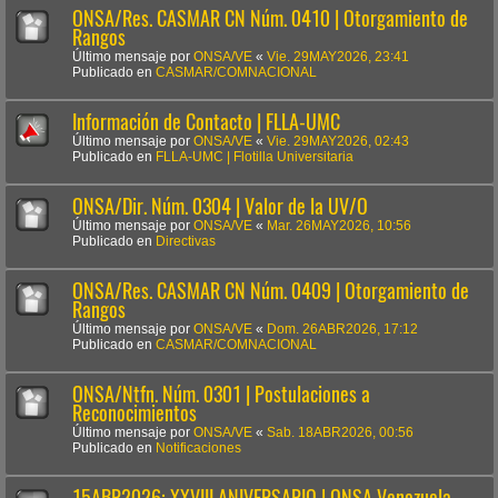
ONSA/Res. CASMAR CN Núm. 0410 | Otorgamiento de
Rangos
Último mensaje por
ONSA/VE
«
Vie. 29MAY2026, 23:41
Publicado en
CASMAR/COMNACIONAL
Información de Contacto | FLLA-UMC
Último mensaje por
ONSA/VE
«
Vie. 29MAY2026, 02:43
Publicado en
FLLA-UMC | Flotilla Universitaria
ONSA/Dir. Núm. 0304 | Valor de la UV/O
Último mensaje por
ONSA/VE
«
Mar. 26MAY2026, 10:56
Publicado en
Directivas
ONSA/Res. CASMAR CN Núm. 0409 | Otorgamiento de
Rangos
Último mensaje por
ONSA/VE
«
Dom. 26ABR2026, 17:12
Publicado en
CASMAR/COMNACIONAL
ONSA/Ntfn. Núm. 0301 | Postulaciones a
Reconocimientos
Último mensaje por
ONSA/VE
«
Sab. 18ABR2026, 00:56
Publicado en
Notificaciones
15ABR2026: XXVIII ANIVERSARIO | ONSA Venezuela