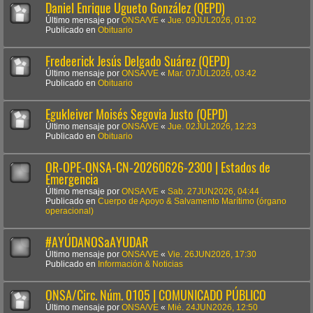
Daniel Enrique Ugueto González (QEPD)
Último mensaje por
ONSA/VE
«
Jue. 09JUL2026, 01:02
Publicado en
Obituario
Fredeerick Jesús Delgado Suárez (QEPD)
Último mensaje por
ONSA/VE
«
Mar. 07JUL2026, 03:42
Publicado en
Obituario
Egukleiver Moisés Segovia Justo (QEPD)
Último mensaje por
ONSA/VE
«
Jue. 02JUL2026, 12:23
Publicado en
Obituario
OR-OPE-ONSA-CN-20260626-2300 | Estados de
Emergencia
Último mensaje por
ONSA/VE
«
Sab. 27JUN2026, 04:44
Publicado en
Cuerpo de Apoyo & Salvamento Marítimo (órgano
operacional)
#AYÚDANOSaAYUDAR
Último mensaje por
ONSA/VE
«
Vie. 26JUN2026, 17:30
Publicado en
Información & Noticias
ONSA/Circ. Núm. 0105 | COMUNICADO PÚBLICO
Último mensaje por
ONSA/VE
«
Mié. 24JUN2026, 12:50