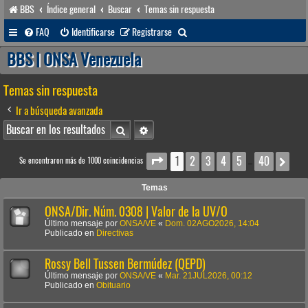
BBS
Índice general
Buscar
Temas sin respuesta
B
FAQ
Identificarse
Registrarse
u
BBS | ONSA Venezuela
s
Temas sin respuesta
c
a
Ir a búsqueda avanzada
r
Buscar
Búsqueda avanzada
1
2
3
4
5
40
Página
1
de
40
Sig
Se encontraron más de 1000 coincidencias
…
Temas
ONSA/Dir. Núm. 0308 | Valor de la UV/O
Último mensaje por
ONSA/VE
«
Dom. 02AGO2026, 14:04
Publicado en
Directivas
Rossy Bell Tussen Bermúdez (QEPD)
Último mensaje por
ONSA/VE
«
Mar. 21JUL2026, 00:12
Publicado en
Obituario