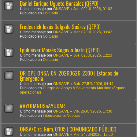
Daniel Enrique Ugueto González (QEPD)
Último mensaje por
ONSA/VE
«
Jue. 09JUL2026, 01:02
Publicado en
Obituario
Fredeerick Jesús Delgado Suárez (QEPD)
Último mensaje por
ONSA/VE
«
Mar. 07JUL2026, 03:42
Publicado en
Obituario
Egukleiver Moisés Segovia Justo (QEPD)
Último mensaje por
ONSA/VE
«
Jue. 02JUL2026, 12:23
Publicado en
Obituario
OR-OPE-ONSA-CN-20260626-2300 | Estados de
Emergencia
Último mensaje por
ONSA/VE
«
Sab. 27JUN2026, 04:44
Publicado en
Cuerpo de Apoyo & Salvamento Marítimo (órgano
operacional)
#AYÚDANOSaAYUDAR
Último mensaje por
ONSA/VE
«
Vie. 26JUN2026, 17:30
Publicado en
Información & Noticias
ONSA/Circ. Núm. 0105 | COMUNICADO PÚBLICO
Último mensaje por
ONSA/VE
«
Mié. 24JUN2026, 12:50