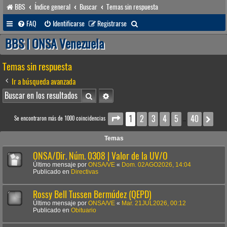
BBS
Índice general
Buscar
Temas sin respuesta
B
FAQ
Identificarse
Registrarse
u
BBS | ONSA Venezuela
s
Temas sin respuesta
c
a
Ir a búsqueda avanzada
r
Buscar
Búsqueda avanzada
1
2
3
4
5
40
Página
1
de
40
Sig
Se encontraron más de 1000 coincidencias
…
Temas
ONSA/Dir. Núm. 0308 | Valor de la UV/O
Último mensaje por
ONSA/VE
«
Dom. 02AGO2026, 14:04
Publicado en
Directivas
Rossy Bell Tussen Bermúdez (QEPD)
Último mensaje por
ONSA/VE
«
Mar. 21JUL2026, 00:12
Publicado en
Obituario