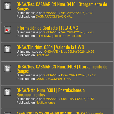
ONSA/Res. CASMAR CN Núm. 0410 | Otorgamiento de
Rangos
Último mensaje por
ONSA/VE
«
Vie. 29MAY2026, 23:41
Publicado en
CASMAR/COMNACIONAL
Información de Contacto | FLLA-UMC
Último mensaje por
ONSA/VE
«
Vie. 29MAY2026, 02:43
Publicado en
FLLA-UMC | Flotilla Universitaria
ONSA/Dir. Núm. 0304 | Valor de la UV/O
Último mensaje por
ONSA/VE
«
Mar. 26MAY2026, 10:56
Publicado en
Directivas
ONSA/Res. CASMAR CN Núm. 0409 | Otorgamiento de
Rangos
Último mensaje por
ONSA/VE
«
Dom. 26ABR2026, 17:12
Publicado en
CASMAR/COMNACIONAL
ONSA/Ntfn. Núm. 0301 | Postulaciones a
Reconocimientos
Último mensaje por
ONSA/VE
«
Sab. 18ABR2026, 00:56
Publicado en
Notificaciones
15ABR2026: XXVIII ANIVERSARIO | ONSA Venezuela