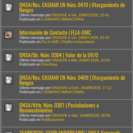
ONSA/Res. CASMAR CN Núm. 0410 | Otorgamiento de
Rangos
Último mensaje por
ONSA/VE
«
Vie. 29MAY2026, 23:41
Publicado en
CASMAR/COMNACIONAL
Información de Contacto | FLLA-UMC
Último mensaje por
ONSA/VE
«
Vie. 29MAY2026, 02:43
Publicado en
FLLA-UMC | Flotilla Universitaria
ONSA/Dir. Núm. 0304 | Valor de la UV/O
Último mensaje por
ONSA/VE
«
Mar. 26MAY2026, 10:56
Publicado en
Directivas
ONSA/Res. CASMAR CN Núm. 0409 | Otorgamiento de
Rangos
Último mensaje por
ONSA/VE
«
Dom. 26ABR2026, 17:12
Publicado en
CASMAR/COMNACIONAL
ONSA/Ntfn. Núm. 0301 | Postulaciones a
Reconocimientos
Último mensaje por
ONSA/VE
«
Sab. 18ABR2026, 00:56
Publicado en
Notificaciones
15ABR2026: XXVIII ANIVERSARIO | ONSA Venezuela