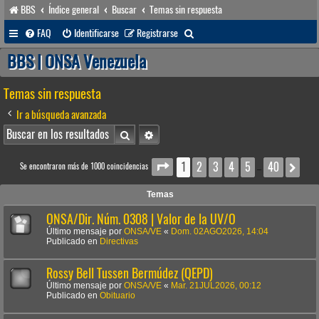
BBS
Índice general
Buscar
Temas sin respuesta
B
FAQ
Identificarse
Registrarse
u
BBS | ONSA Venezuela
s
Temas sin respuesta
c
a
Ir a búsqueda avanzada
r
Buscar
Búsqueda avanzada
1
2
3
4
5
40
Página
1
de
40
Sig
Se encontraron más de 1000 coincidencias
…
Temas
ONSA/Dir. Núm. 0308 | Valor de la UV/O
Último mensaje por
ONSA/VE
«
Dom. 02AGO2026, 14:04
Publicado en
Directivas
Rossy Bell Tussen Bermúdez (QEPD)
Último mensaje por
ONSA/VE
«
Mar. 21JUL2026, 00:12
Publicado en
Obituario