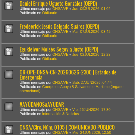
Daniel Enrique Ugueto González (QEPD)
Último mensaje por
ONSA/VE
«
Jue. 09JUL2026, 01:02
Publicado en
Obituario
Fredeerick Jesús Delgado Suárez (QEPD)
Último mensaje por
ONSA/VE
«
Mar. 07JUL2026, 03:42
Publicado en
Obituario
Egukleiver Moisés Segovia Justo (QEPD)
Último mensaje por
ONSA/VE
«
Jue. 02JUL2026, 12:23
Publicado en
Obituario
OR-OPE-ONSA-CN-20260626-2300 | Estados de
Emergencia
Último mensaje por
ONSA/VE
«
Sab. 27JUN2026, 04:44
Publicado en
Cuerpo de Apoyo & Salvamento Marítimo (órgano
operacional)
#AYÚDANOSaAYUDAR
Último mensaje por
ONSA/VE
«
Vie. 26JUN2026, 17:30
Publicado en
Información & Noticias
ONSA/Circ. Núm. 0105 | COMUNICADO PÚBLICO
Último mensaje por
ONSA/VE
«
Mié. 24JUN2026, 12:50