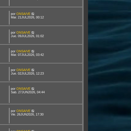
por
ONSA/VE
Mar. 21JUL2026, 00:12
por
ONSA/VE
Jue. 09JUL2026, 01:02
por
ONSA/VE
Mar. 07JUL2026, 03:42
por
ONSA/VE
Jue. 02JUL2026, 12:23
por
ONSA/VE
Sab. 27JUN2026, 04:44
por
ONSA/VE
Vie. 26JUN2026, 17:30