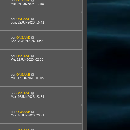
por
ONSA/VE
Mié. 24JUN2026, 12:50
por
ONSA/VE
Lun. 22JUN2026, 15:41
por
ONSA/VE
Sab. 20JUN2026, 18:25
por
ONSA/VE
Vie. 19JUN2026, 02:03
por
ONSA/VE
Mié. 17JUN2026, 00:05
por
ONSA/VE
Mar. 16JUN2026, 23:31
por
ONSA/VE
Mar. 16JUN2026, 23:21