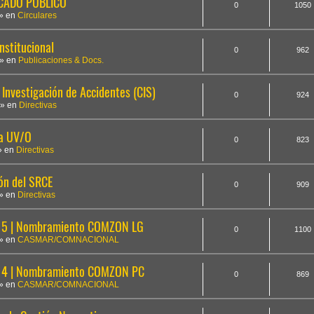
ICADO PÚBLICO
0
1050
» en
Circulares
nstitucional
0
962
» en
Publicaciones & Docs.
Investigación de Accidentes (CIS)
0
924
» en
Directivas
la UV/O
0
823
» en
Directivas
ón del SRCE
0
909
» en
Directivas
5 | Nombramiento COMZON LG
0
1100
» en
CASMAR/COMNACIONAL
14 | Nombramiento COMZON PC
0
869
» en
CASMAR/COMNACIONAL