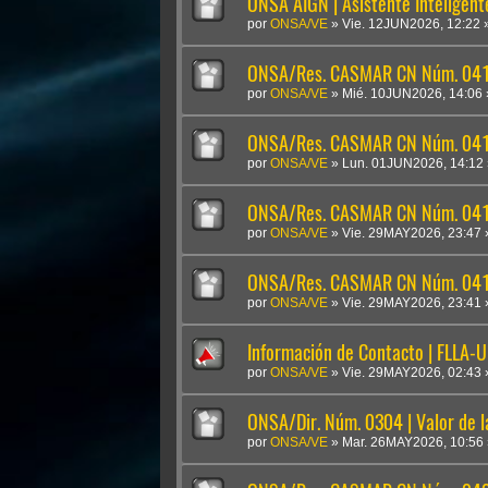
ONSA AIGN | Asistente Inteligen
por
ONSA/VE
»
Vie. 12JUN2026, 12:22
ONSA/Res. CASMAR CN Núm. 041
por
ONSA/VE
»
Mié. 10JUN2026, 14:06
ONSA/Res. CASMAR CN Núm. 04
por
ONSA/VE
»
Lun. 01JUN2026, 14:12
ONSA/Res. CASMAR CN Núm. 041
por
ONSA/VE
»
Vie. 29MAY2026, 23:47
ONSA/Res. CASMAR CN Núm. 0410
por
ONSA/VE
»
Vie. 29MAY2026, 23:41
Información de Contacto | FLLA-
por
ONSA/VE
»
Vie. 29MAY2026, 02:43
ONSA/Dir. Núm. 0304 | Valor de 
por
ONSA/VE
»
Mar. 26MAY2026, 10:56