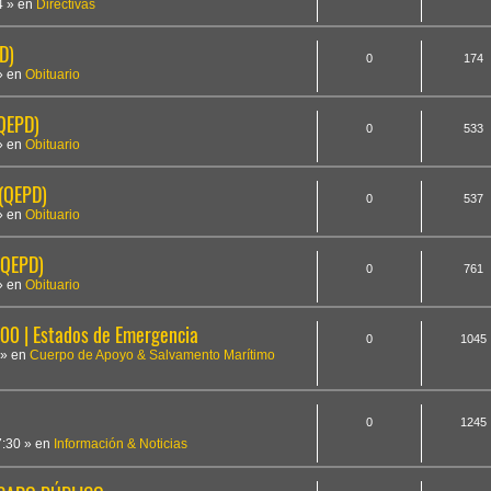
4
» en
Directivas
D)
0
174
» en
Obituario
(QEPD)
0
533
» en
Obituario
 (QEPD)
0
537
» en
Obituario
(QEPD)
0
761
» en
Obituario
 | Estados de Emergencia
0
1045
» en
Cuerpo de Apoyo & Salvamento Marítimo
0
1245
7:30
» en
Información & Noticias