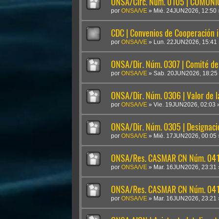
ONSA/Circ. Núm. 0105 | COMUN
por
ONSA/VE
»
Mié. 24JUN2026, 12:50
CDC | Convenios de Cooperación i
por
ONSA/VE
»
Lun. 22JUN2026, 15:41
ONSA/Dir. Núm. 0307 | Comité de 
por
ONSA/VE
»
Sab. 20JUN2026, 18:25
ONSA/Dir. Núm. 0306 | Valor de 
por
ONSA/VE
»
Vie. 19JUN2026, 02:03
ONSA/Dir. Núm. 0305 | Designaci
por
ONSA/VE
»
Mié. 17JUN2026, 00:05
ONSA/Res. CASMAR CN Núm. 041
por
ONSA/VE
»
Mar. 16JUN2026, 23:31
ONSA/Res. CASMAR CN Núm. 04
por
ONSA/VE
»
Mar. 16JUN2026, 23:21