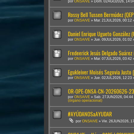
por
ONSA/VE
»
Dom. 02AGO2026, 14:0
Rossy Bell Tussen Bermúdez (QEP
por
ONSA/VE
»
Mar. 21JUL2026, 00:12
Daniel Enrique Ugueto González 
por
ONSA/VE
»
Jue. 09JUL2026, 01:02
Fredeerick Jesús Delgado Suárez
por
ONSA/VE
»
Mar. 07JUL2026, 03:42
Egukleiver Moisés Segovia Justo 
por
ONSA/VE
»
Jue. 02JUL2026, 12:23
OR-OPE-ONSA-CN-20260626-2300
por
ONSA/VE
»
Sab. 27JUN2026, 04:44
(órgano operacional)
#AYÚDANOSaAYUDAR
por
ONSA/VE
»
Vie. 26JUN2026, 1