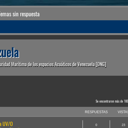
Temas sin respuesta
uela
uridad Marítima de los espacios Acuáticos de Venezuela [ONG]
anzada
Se encontraron más de 10
RESPUESTAS
VISTA
la UV/O
0
23