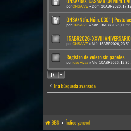
ONSA/Res. CASMAR CN Núm. 0409
por
ONSA/VE
»
Dom. 26ABR2026, 17:1
ONSA/Ntfn. Núm. 0301 | Postulac
por
ONSA/VE
»
Sab. 18ABR2026, 00:56
15ABR2026: XXVIII ANIVERSARIO
por
ONSA/VE
»
Mié. 15ABR2026, 23:51
Registro de velero sin papeles
por
jose vivas
»
Vie. 10ABR2026, 12:35
Ir a búsqueda avanzada
BBS
Índice general