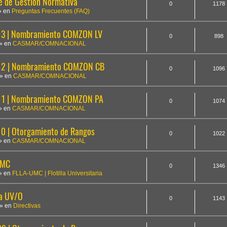
te de Gestión Normativa
0
1178
» en
Preguntas Frecuentes (FAQ)
3 | Nombramiento COMZON LV
0
898
» en
CASMAR/COMNACIONAL
12 | Nombramiento COMZON CB
0
1096
» en
CASMAR/COMNACIONAL
1 | Nombramiento COMZON PA
0
1074
» en
CASMAR/COMNACIONAL
 | Otorgamiento de Rangos
0
1022
» en
CASMAR/COMNACIONAL
UMC
0
1346
» en
FLLA-UMC | Flotilla Universitaria
la UV/O
0
1143
» en
Directivas