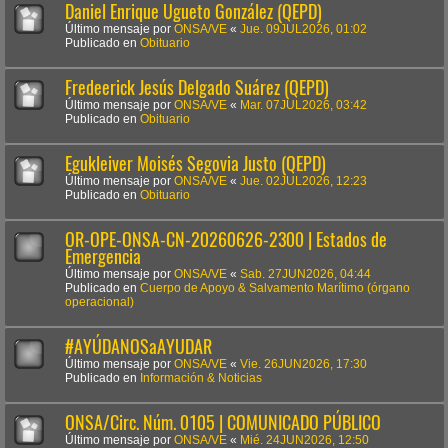
Daniel Enrique Ugueto González (QEPD)
Último mensaje por
ONSA/VE
«
Jue. 09JUL2026, 01:02
Publicado en
Obituario
Fredeerick Jesús Delgado Suárez (QEPD)
Último mensaje por
ONSA/VE
«
Mar. 07JUL2026, 03:42
Publicado en
Obituario
Egukleiver Moisés Segovia Justo (QEPD)
Último mensaje por
ONSA/VE
«
Jue. 02JUL2026, 12:23
Publicado en
Obituario
OR-OPE-ONSA-CN-20260626-2300 | Estados de
Emergencia
Último mensaje por
ONSA/VE
«
Sab. 27JUN2026, 04:44
Publicado en
Cuerpo de Apoyo & Salvamento Marítimo (órgano
operacional)
#AYÚDANOSaAYUDAR
Último mensaje por
ONSA/VE
«
Vie. 26JUN2026, 17:30
Publicado en
Información & Noticias
ONSA/Circ. Núm. 0105 | COMUNICADO PÚBLICO
Último mensaje por
ONSA/VE
«
Mié. 24JUN2026, 12:50