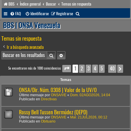
BBS
Índice general
Buscar
Temas sin respuesta
B
FAQ
Identificarse
Registrarse
u
BBS | ONSA Venezuela
s
Temas sin respuesta
c
a
Ir a búsqueda avanzada
r
Buscar
Búsqueda avanzada
1
2
3
4
5
40
Página
1
de
40
Sig
Se encontraron más de 1000 coincidencias
…
Temas
ONSA/Dir. Núm. 0308 | Valor de la UV/O
Último mensaje por
ONSA/VE
«
Dom. 02AGO2026, 14:04
Publicado en
Directivas
Rossy Bell Tussen Bermúdez (QEPD)
Último mensaje por
ONSA/VE
«
Mar. 21JUL2026, 00:12
Publicado en
Obituario