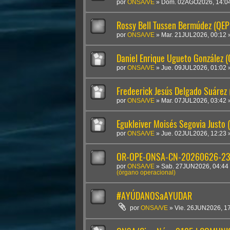
por
ONSA/VE
»
Dom. 02AGO2026, 14:0
Rossy Bell Tussen Bermúdez (QEP
por
ONSA/VE
»
Mar. 21JUL2026, 00:12
Daniel Enrique Ugueto González 
por
ONSA/VE
»
Jue. 09JUL2026, 01:02
Fredeerick Jesús Delgado Suárez
por
ONSA/VE
»
Mar. 07JUL2026, 03:42
Egukleiver Moisés Segovia Justo 
por
ONSA/VE
»
Jue. 02JUL2026, 12:23
OR-OPE-ONSA-CN-20260626-2300
por
ONSA/VE
»
Sab. 27JUN2026, 04:44
(órgano operacional)
#AYÚDANOSaAYUDAR
por
ONSA/VE
»
Vie. 26JUN2026, 1