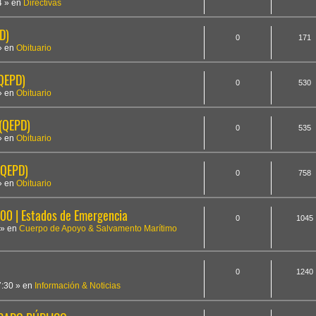
4
» en
Directivas
D)
0
171
» en
Obituario
(QEPD)
0
530
» en
Obituario
 (QEPD)
0
535
» en
Obituario
(QEPD)
0
758
» en
Obituario
 | Estados de Emergencia
0
1045
» en
Cuerpo de Apoyo & Salvamento Marítimo
0
1240
7:30
» en
Información & Noticias