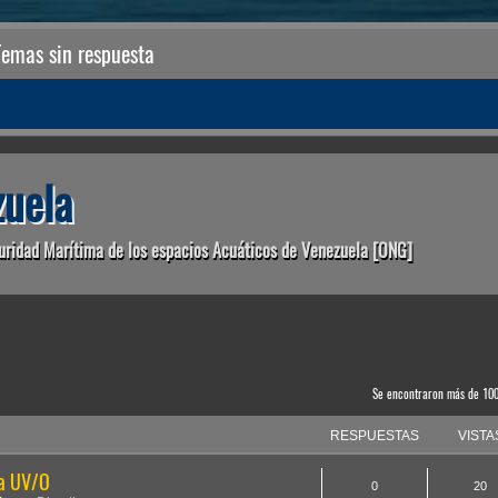
Temas sin respuesta
uela
uridad Marítima de los espacios Acuáticos de Venezuela [ONG]
anzada
Se encontraron más de 10
RESPUESTAS
VISTA
la UV/O
0
20