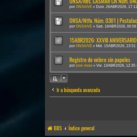
ONSA/Res. CASMAR CN Núm. 0409
por
ONSA/VE
»
Dom. 26ABR2026, 17:1
ONSA/Ntfn. Núm. 0301 | Postulac
por
ONSA/VE
»
Sab. 18ABR2026, 00:56
15ABR2026: XXVIII ANIVERSARIO
por
ONSA/VE
»
Mié. 15ABR2026, 23:51
Registro de velero sin papeles
por
jose vivas
»
Vie. 10ABR2026, 12:35
Ir a búsqueda avanzada
BBS
Índice general