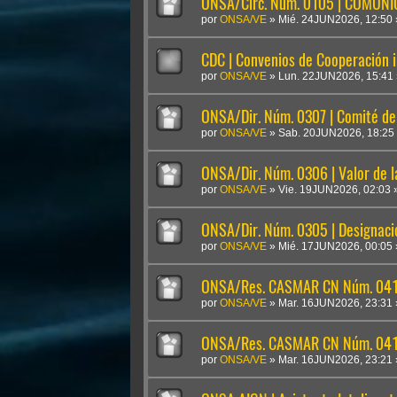
ONSA/Circ. Núm. 0105 | COMUN
por
ONSA/VE
»
Mié. 24JUN2026, 12:50
CDC | Convenios de Cooperación i
por
ONSA/VE
»
Lun. 22JUN2026, 15:41
ONSA/Dir. Núm. 0307 | Comité de 
por
ONSA/VE
»
Sab. 20JUN2026, 18:25
ONSA/Dir. Núm. 0306 | Valor de 
por
ONSA/VE
»
Vie. 19JUN2026, 02:03
ONSA/Dir. Núm. 0305 | Designaci
por
ONSA/VE
»
Mié. 17JUN2026, 00:05
ONSA/Res. CASMAR CN Núm. 041
por
ONSA/VE
»
Mar. 16JUN2026, 23:31
ONSA/Res. CASMAR CN Núm. 04
por
ONSA/VE
»
Mar. 16JUN2026, 23:21