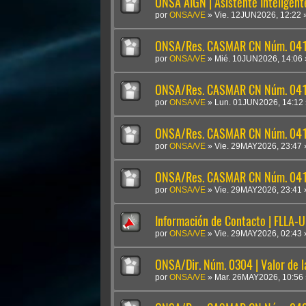
ONSA AIGN | Asistente Inteligen
por
ONSA/VE
»
Vie. 12JUN2026, 12:22
ONSA/Res. CASMAR CN Núm. 041
por
ONSA/VE
»
Mié. 10JUN2026, 14:06
ONSA/Res. CASMAR CN Núm. 04
por
ONSA/VE
»
Lun. 01JUN2026, 14:12
ONSA/Res. CASMAR CN Núm. 041
por
ONSA/VE
»
Vie. 29MAY2026, 23:47
ONSA/Res. CASMAR CN Núm. 0410
por
ONSA/VE
»
Vie. 29MAY2026, 23:41
Información de Contacto | FLLA-
por
ONSA/VE
»
Vie. 29MAY2026, 02:43
ONSA/Dir. Núm. 0304 | Valor de 
por
ONSA/VE
»
Mar. 26MAY2026, 10:56