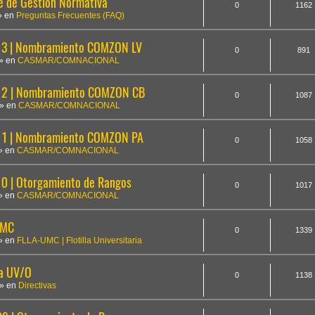
te de Gestión Normativa
0
1162
» en
Preguntas Frecuentes (FAQ)
3 | Nombramiento COMZON LV
0
891
» en
CASMAR/COMNACIONAL
12 | Nombramiento COMZON CB
0
1087
» en
CASMAR/COMNACIONAL
1 | Nombramiento COMZON PA
0
1058
» en
CASMAR/COMNACIONAL
 | Otorgamiento de Rangos
0
1017
» en
CASMAR/COMNACIONAL
UMC
0
1339
» en
FLLA-UMC | Flotilla Universitaria
la UV/O
0
1138
» en
Directivas