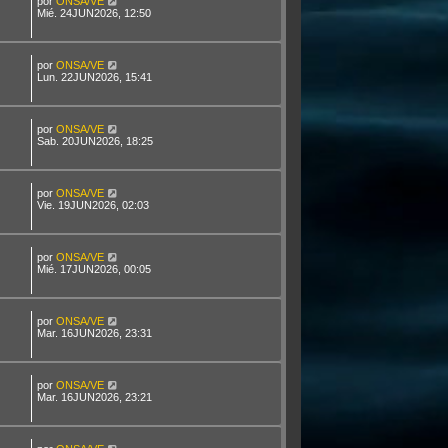
por
ONSA/VE
Mié. 24JUN2026, 12:50
por
ONSA/VE
Lun. 22JUN2026, 15:41
por
ONSA/VE
Sab. 20JUN2026, 18:25
por
ONSA/VE
Vie. 19JUN2026, 02:03
por
ONSA/VE
Mié. 17JUN2026, 00:05
por
ONSA/VE
Mar. 16JUN2026, 23:31
por
ONSA/VE
Mar. 16JUN2026, 23:21