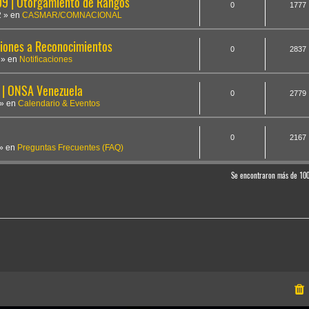
 | Otorgamiento de Rangos
0
1777
2
» en
CASMAR/COMNACIONAL
iones a Reconocimientos
0
2837
» en
Notificaciones
 | ONSA Venezuela
0
2779
» en
Calendario & Eventos
0
2167
» en
Preguntas Frecuentes (FAQ)
Se encontraron más de 10