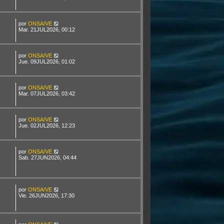
por
ONSA/VE
Mar. 21JUL2026, 00:12
por
ONSA/VE
Jue. 09JUL2026, 01:02
por
ONSA/VE
Mar. 07JUL2026, 03:42
por
ONSA/VE
Jue. 02JUL2026, 12:23
por
ONSA/VE
Sab. 27JUN2026, 04:44
por
ONSA/VE
Vie. 26JUN2026, 17:30