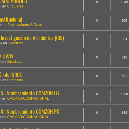
ICADO PÚBLICO
0
1049
» en
Circulares
nstitucional
0
958
» en
Publicaciones & Docs.
Investigación de Accidentes (CIS)
0
924
» en
Directivas
la UV/O
0
815
» en
Directivas
ón del SRCE
0
891
» en
Directivas
5 | Nombramiento COMZON LG
0
1080
» en
CASMAR/COMNACIONAL
14 | Nombramiento COMZON PC
0
863
» en
CASMAR/COMNACIONAL