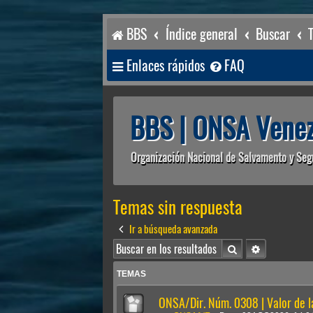
BBS
Índice general
Buscar
Enlaces rápidos
FAQ
BBS | ONSA Venez
Organización Nacional de Salvamento y Seg
Temas sin respuesta
Ir a búsqueda avanzada
Buscar
Búsqueda av
TEMAS
ONSA/Dir. Núm. 0308 | Valor de 