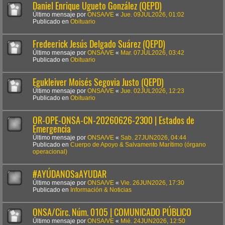
Daniel Enrique Ugueto González (QEPD)
Último mensaje por
ONSA/VE
«
Jue. 09JUL2026, 01:02
Publicado en
Obituario
Fredeerick Jesús Delgado Suárez (QEPD)
Último mensaje por
ONSA/VE
«
Mar. 07JUL2026, 03:42
Publicado en
Obituario
Egukleiver Moisés Segovia Justo (QEPD)
Último mensaje por
ONSA/VE
«
Jue. 02JUL2026, 12:23
Publicado en
Obituario
OR-OPE-ONSA-CN-20260626-2300 | Estados de
Emergencia
Último mensaje por
ONSA/VE
«
Sab. 27JUN2026, 04:44
Publicado en
Cuerpo de Apoyo & Salvamento Marítimo (órgano
operacional)
#AYÚDANOSaAYUDAR
Último mensaje por
ONSA/VE
«
Vie. 26JUN2026, 17:30
Publicado en
Información & Noticias
ONSA/Circ. Núm. 0105 | COMUNICADO PÚBLICO
Último mensaje por
ONSA/VE
«
Mié. 24JUN2026, 12:50