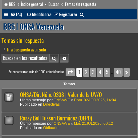
BBS
Índice general
Buscar
Temas sin respuesta
B
FAQ
Identificarse
Registrarse
u
BBS | ONSA Venezuela
s
Temas sin respuesta
c
a
Ir a búsqueda avanzada
r
Buscar
Búsqueda avanzada
1
2
3
4
5
40
Página
1
de
40
Sig
Se encontraron más de 1000 coincidencias
…
Temas
ONSA/Dir. Núm. 0308 | Valor de la UV/O
Último mensaje por
ONSA/VE
«
Dom. 02AGO2026, 14:04
Publicado en
Directivas
Rossy Bell Tussen Bermúdez (QEPD)
Último mensaje por
ONSA/VE
«
Mar. 21JUL2026, 00:12
Publicado en
Obituario