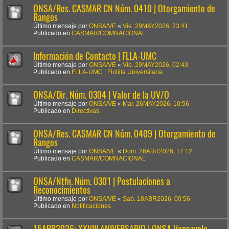
ONSA/Res. CASMAR CN Núm. 0410 | Otorgamiento de
Rangos
Último mensaje por
ONSA/VE
«
Vie. 29MAY2026, 23:41
Publicado en
CASMAR/COMNACIONAL
Información de Contacto | FLLA-UMC
Último mensaje por
ONSA/VE
«
Vie. 29MAY2026, 02:43
Publicado en
FLLA-UMC | Flotilla Universitaria
ONSA/Dir. Núm. 0304 | Valor de la UV/O
Último mensaje por
ONSA/VE
«
Mar. 26MAY2026, 10:56
Publicado en
Directivas
ONSA/Res. CASMAR CN Núm. 0409 | Otorgamiento de
Rangos
Último mensaje por
ONSA/VE
«
Dom. 26ABR2026, 17:12
Publicado en
CASMAR/COMNACIONAL
ONSA/Ntfn. Núm. 0301 | Postulaciones a
Reconocimientos
Último mensaje por
ONSA/VE
«
Sab. 18ABR2026, 00:56
Publicado en
Notificaciones
15ABR2026: XXVIII ANIVERSARIO | ONSA Venezuela