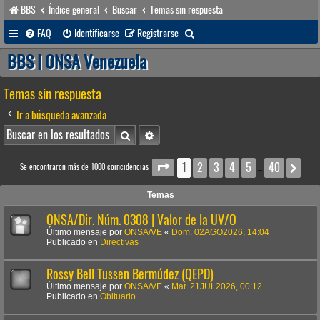
BBS
Índice general
Buscar
Temas sin respuesta
B
FAQ
Identificarse
Registrarse
u
BBS | ONSA Venezuela
s
Temas sin respuesta
c
a
Ir a búsqueda avanzada
r
Buscar
Búsqueda avanzada
1
2
3
4
5
40
Página
1
de
40
Sig
Se encontraron más de 1000 coincidencias
…
Temas
ONSA/Dir. Núm. 0308 | Valor de la UV/O
Último mensaje por
ONSA/VE
«
Dom. 02AGO2026, 14:04
Publicado en
Directivas
Rossy Bell Tussen Bermúdez (QEPD)
Último mensaje por
ONSA/VE
«
Mar. 21JUL2026, 00:12
Publicado en
Obituario