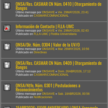
ONSA/Res. CASMAR CN Núm. 0410 | Otorgamiento de
Rangos
Último mensaje por
ONSA/VE
«
Vie. 29MAY2026, 23:41
Publicado en
CASMAR/COMNACIONAL
Información de Contacto | FLLA-UMC
Último mensaje por
ONSA/VE
«
Vie. 29MAY2026, 02:43
Publicado en
FLLA-UMC | Flotilla Universitaria
ONSA/Dir. Núm. 0304 | Valor de la UV/O
Último mensaje por
ONSA/VE
«
Mar. 26MAY2026, 10:56
Publicado en
Directivas
ONSA/Res. CASMAR CN Núm. 0409 | Otorgamiento de
Rangos
Último mensaje por
ONSA/VE
«
Dom. 26ABR2026, 17:12
Publicado en
CASMAR/COMNACIONAL
ONSA/Ntfn. Núm. 0301 | Postulaciones a
Reconocimientos
Último mensaje por
ONSA/VE
«
Sab. 18ABR2026, 00:56
Publicado en
Notificaciones
15ABR2026: XXVIII ANIVERSARIO | ONSA Venezuela