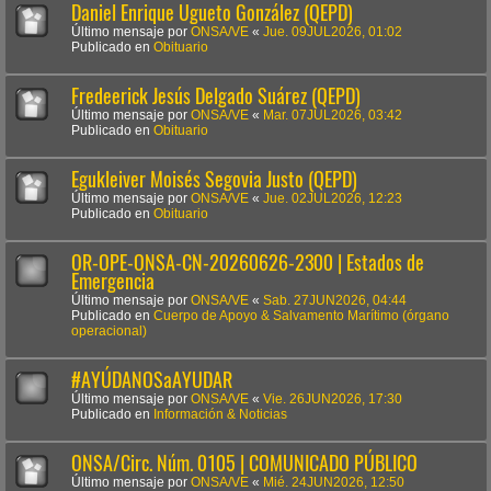
Daniel Enrique Ugueto González (QEPD)
Último mensaje por
ONSA/VE
«
Jue. 09JUL2026, 01:02
Publicado en
Obituario
Fredeerick Jesús Delgado Suárez (QEPD)
Último mensaje por
ONSA/VE
«
Mar. 07JUL2026, 03:42
Publicado en
Obituario
Egukleiver Moisés Segovia Justo (QEPD)
Último mensaje por
ONSA/VE
«
Jue. 02JUL2026, 12:23
Publicado en
Obituario
OR-OPE-ONSA-CN-20260626-2300 | Estados de
Emergencia
Último mensaje por
ONSA/VE
«
Sab. 27JUN2026, 04:44
Publicado en
Cuerpo de Apoyo & Salvamento Marítimo (órgano
operacional)
#AYÚDANOSaAYUDAR
Último mensaje por
ONSA/VE
«
Vie. 26JUN2026, 17:30
Publicado en
Información & Noticias
ONSA/Circ. Núm. 0105 | COMUNICADO PÚBLICO
Último mensaje por
ONSA/VE
«
Mié. 24JUN2026, 12:50