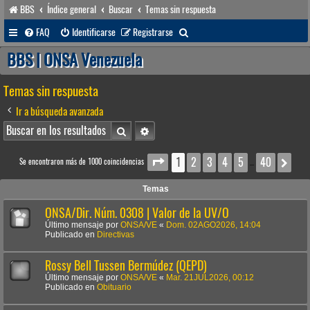
BBS
Índice general
Buscar
Temas sin respuesta
B
FAQ
Identificarse
Registrarse
u
BBS | ONSA Venezuela
s
Temas sin respuesta
c
a
Ir a búsqueda avanzada
r
Buscar
Búsqueda avanzada
1
2
3
4
5
40
Página
1
de
40
Sig
Se encontraron más de 1000 coincidencias
…
Temas
ONSA/Dir. Núm. 0308 | Valor de la UV/O
Último mensaje por
ONSA/VE
«
Dom. 02AGO2026, 14:04
Publicado en
Directivas
Rossy Bell Tussen Bermúdez (QEPD)
Último mensaje por
ONSA/VE
«
Mar. 21JUL2026, 00:12
Publicado en
Obituario