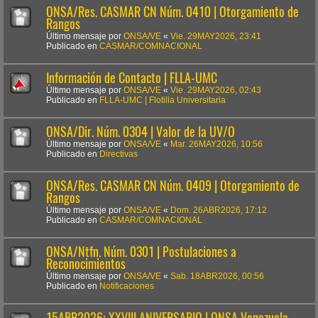
ONSA/Res. CASMAR CN Núm. 0410 | Otorgamiento de
Rangos
Último mensaje por
ONSA/VE
«
Vie. 29MAY2026, 23:41
Publicado en
CASMAR/COMNACIONAL
Información de Contacto | FLLA-UMC
Último mensaje por
ONSA/VE
«
Vie. 29MAY2026, 02:43
Publicado en
FLLA-UMC | Flotilla Universitaria
ONSA/Dir. Núm. 0304 | Valor de la UV/O
Último mensaje por
ONSA/VE
«
Mar. 26MAY2026, 10:56
Publicado en
Directivas
ONSA/Res. CASMAR CN Núm. 0409 | Otorgamiento de
Rangos
Último mensaje por
ONSA/VE
«
Dom. 26ABR2026, 17:12
Publicado en
CASMAR/COMNACIONAL
ONSA/Ntfn. Núm. 0301 | Postulaciones a
Reconocimientos
Último mensaje por
ONSA/VE
«
Sab. 18ABR2026, 00:56
Publicado en
Notificaciones
15ABR2026: XXVIII ANIVERSARIO | ONSA Venezuela