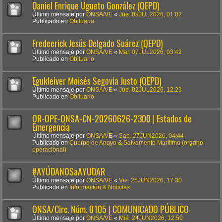
Daniel Enrique Ugueto González (QEPD)
Último mensaje por
ONSA/VE
«
Jue. 09JUL2026, 01:02
Publicado en
Obituario
Fredeerick Jesús Delgado Suárez (QEPD)
Último mensaje por
ONSA/VE
«
Mar. 07JUL2026, 03:42
Publicado en
Obituario
Egukleiver Moisés Segovia Justo (QEPD)
Último mensaje por
ONSA/VE
«
Jue. 02JUL2026, 12:23
Publicado en
Obituario
OR-OPE-ONSA-CN-20260626-2300 | Estados de
Emergencia
Último mensaje por
ONSA/VE
«
Sab. 27JUN2026, 04:44
Publicado en
Cuerpo de Apoyo & Salvamento Marítimo (órgano
operacional)
#AYÚDANOSaAYUDAR
Último mensaje por
ONSA/VE
«
Vie. 26JUN2026, 17:30
Publicado en
Información & Noticias
ONSA/Circ. Núm. 0105 | COMUNICADO PÚBLICO
Último mensaje por
ONSA/VE
«
Mié. 24JUN2026, 12:50