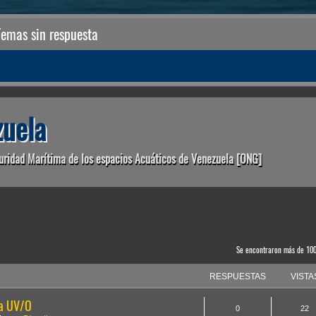
Temas sin respuesta
uela
uridad Marítima de los espacios Acuáticos de Venezuela [ONG]
anzada
Se encontraron más de 10
RESPUESTAS
VISTA
la UV/O
0
22