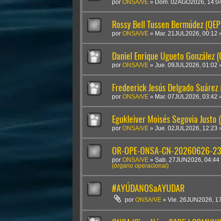
por
ONSA/VE
»
Dom. 02AGO2026, 14:0
Rossy Bell Tussen Bermúdez (QEP
por
ONSA/VE
»
Mar. 21JUL2026, 00:12
Daniel Enrique Ugueto González 
por
ONSA/VE
»
Jue. 09JUL2026, 01:02
Fredeerick Jesús Delgado Suárez
por
ONSA/VE
»
Mar. 07JUL2026, 03:42
Egukleiver Moisés Segovia Justo 
por
ONSA/VE
»
Jue. 02JUL2026, 12:23
OR-OPE-ONSA-CN-20260626-2300
por
ONSA/VE
»
Sab. 27JUN2026, 04:44
(órgano operacional)
#AYÚDANOSaAYUDAR
por
ONSA/VE
»
Vie. 26JUN2026, 1