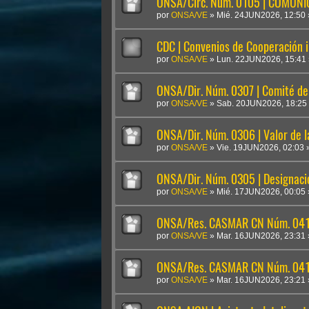
ONSA/Circ. Núm. 0105 | COMUN
por
ONSA/VE
»
Mié. 24JUN2026, 12:50
CDC | Convenios de Cooperación i
por
ONSA/VE
»
Lun. 22JUN2026, 15:41
ONSA/Dir. Núm. 0307 | Comité de 
por
ONSA/VE
»
Sab. 20JUN2026, 18:25
ONSA/Dir. Núm. 0306 | Valor de 
por
ONSA/VE
»
Vie. 19JUN2026, 02:03
ONSA/Dir. Núm. 0305 | Designaci
por
ONSA/VE
»
Mié. 17JUN2026, 00:05
ONSA/Res. CASMAR CN Núm. 041
por
ONSA/VE
»
Mar. 16JUN2026, 23:31
ONSA/Res. CASMAR CN Núm. 04
por
ONSA/VE
»
Mar. 16JUN2026, 23:21