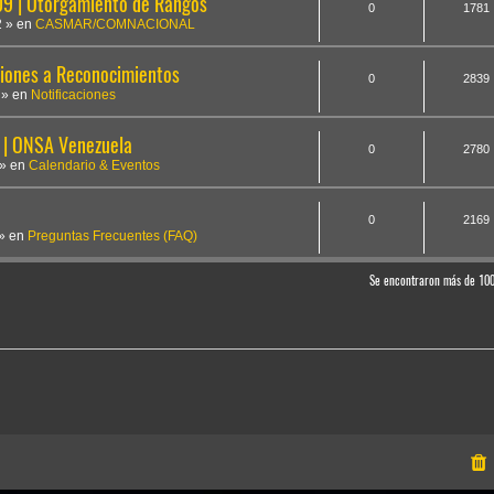
 | Otorgamiento de Rangos
0
1781
2
» en
CASMAR/COMNACIONAL
iones a Reconocimientos
0
2839
» en
Notificaciones
 | ONSA Venezuela
0
2780
» en
Calendario & Eventos
0
2169
» en
Preguntas Frecuentes (FAQ)
Se encontraron más de 10