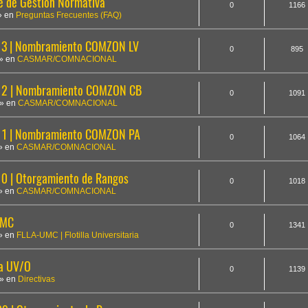
te de Gestión Normativa
0
1166
» en
Preguntas Frecuentes (FAQ)
3 | Nombramiento COMZON LV
0
895
» en
CASMAR/COMNACIONAL
12 | Nombramiento COMZON CB
0
1091
» en
CASMAR/COMNACIONAL
1 | Nombramiento COMZON PA
0
1064
» en
CASMAR/COMNACIONAL
 | Otorgamiento de Rangos
0
1018
» en
CASMAR/COMNACIONAL
UMC
0
1341
» en
FLLA-UMC | Flotilla Universitaria
la UV/O
0
1139
» en
Directivas