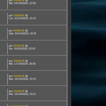
por
ONSA/VE
Mié. 24JUN2026, 12:50
por
ONSA/VE
Lun. 22JUN2026, 15:41
por
ONSA/VE
Sab. 20JUN2026, 18:25
por
ONSA/VE
Vie. 19JUN2026, 02:03
por
ONSA/VE
Mié. 17JUN2026, 00:05
por
ONSA/VE
Mar. 16JUN2026, 23:31
por
ONSA/VE
Mar. 16JUN2026, 23:21