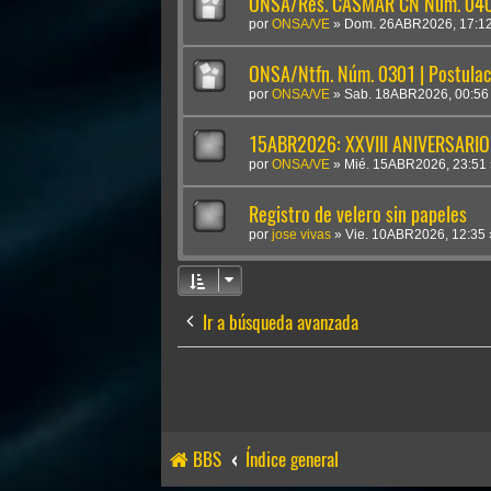
ONSA/Res. CASMAR CN Núm. 0409
por
ONSA/VE
»
Dom. 26ABR2026, 17:1
ONSA/Ntfn. Núm. 0301 | Postulac
por
ONSA/VE
»
Sab. 18ABR2026, 00:56
15ABR2026: XXVIII ANIVERSARIO
por
ONSA/VE
»
Mié. 15ABR2026, 23:51
Registro de velero sin papeles
por
jose vivas
»
Vie. 10ABR2026, 12:35
Ir a búsqueda avanzada
BBS
Índice general