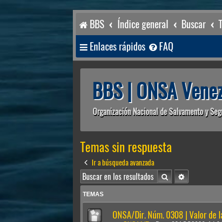
BBS
Índice general
Buscar
Enlaces rápidos
FAQ
BBS | ONSA Venez
Organización Nacional de Salvamento y Seg
Temas sin respuesta
Ir a búsqueda avanzada
Buscar
Búsqueda av
TEMAS
ONSA/Dir. Núm. 0308 | Valor de 