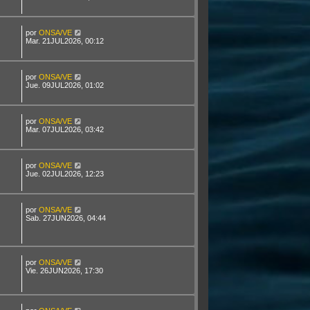
por
ONSA/VE
Mar. 21JUL2026, 00:12
por
ONSA/VE
Jue. 09JUL2026, 01:02
por
ONSA/VE
Mar. 07JUL2026, 03:42
por
ONSA/VE
Jue. 02JUL2026, 12:23
por
ONSA/VE
Sab. 27JUN2026, 04:44
por
ONSA/VE
Vie. 26JUN2026, 17:30