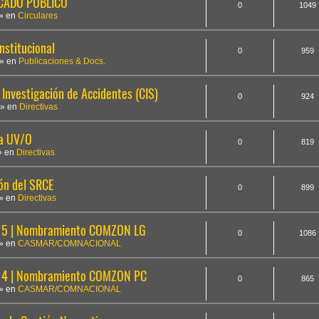
ICADO PÚBLICO
0
1049
» en
Circulares
nstitucional
0
959
» en
Publicaciones & Docs.
Investigación de Accidentes (CIS)
0
924
» en
Directivas
la UV/O
0
819
» en
Directivas
ón del SRCE
0
899
» en
Directivas
5 | Nombramiento COMZON LG
0
1086
» en
CASMAR/COMNACIONAL
14 | Nombramiento COMZON PC
0
865
» en
CASMAR/COMNACIONAL