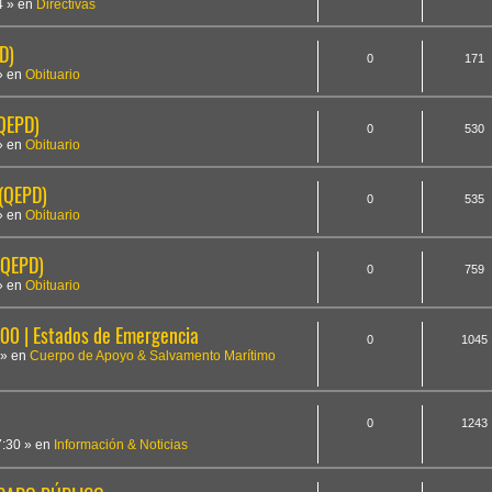
4
» en
Directivas
D)
0
171
» en
Obituario
(QEPD)
0
530
» en
Obituario
 (QEPD)
0
535
» en
Obituario
(QEPD)
0
759
» en
Obituario
 | Estados de Emergencia
0
1045
» en
Cuerpo de Apoyo & Salvamento Marítimo
0
1243
7:30
» en
Información & Noticias