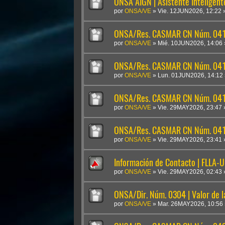
ONSA AIGN | Asistente Inteligen
por
ONSA/VE
»
Vie. 12JUN2026, 12:22
ONSA/Res. CASMAR CN Núm. 041
por
ONSA/VE
»
Mié. 10JUN2026, 14:06
ONSA/Res. CASMAR CN Núm. 04
por
ONSA/VE
»
Lun. 01JUN2026, 14:12
ONSA/Res. CASMAR CN Núm. 041
por
ONSA/VE
»
Vie. 29MAY2026, 23:47
ONSA/Res. CASMAR CN Núm. 0410
por
ONSA/VE
»
Vie. 29MAY2026, 23:41
Información de Contacto | FLLA-
por
ONSA/VE
»
Vie. 29MAY2026, 02:43
ONSA/Dir. Núm. 0304 | Valor de 
por
ONSA/VE
»
Mar. 26MAY2026, 10:56