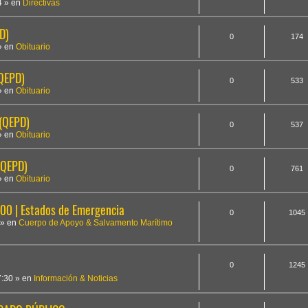
4
» en
Directivas
D)
0
174
» en
Obituario
(QEPD)
0
533
» en
Obituario
 (QEPD)
0
537
» en
Obituario
(QEPD)
0
761
» en
Obituario
 | Estados de Emergencia
0
1045
» en
Cuerpo de Apoyo & Salvamento Marítimo
0
1245
7:30
» en
Información & Noticias