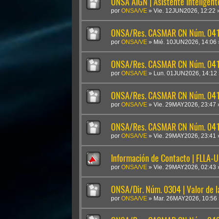
ONSA AIGN | Asistente Inteligen
por
ONSA/VE
»
Vie. 12JUN2026, 12:22
ONSA/Res. CASMAR CN Núm. 041
por
ONSA/VE
»
Mié. 10JUN2026, 14:06
ONSA/Res. CASMAR CN Núm. 04
por
ONSA/VE
»
Lun. 01JUN2026, 14:12
ONSA/Res. CASMAR CN Núm. 041
por
ONSA/VE
»
Vie. 29MAY2026, 23:47
ONSA/Res. CASMAR CN Núm. 0410
por
ONSA/VE
»
Vie. 29MAY2026, 23:41
Información de Contacto | FLLA-
por
ONSA/VE
»
Vie. 29MAY2026, 02:43
ONSA/Dir. Núm. 0304 | Valor de 
por
ONSA/VE
»
Mar. 26MAY2026, 10:56