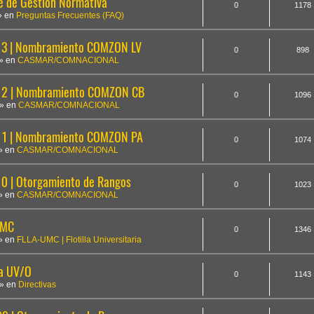
te de Gestión Normativa
0
1178
» en
Preguntas Frecuentes (FAQ)
3 | Nombramiento COMZON LV
0
898
» en
CASMAR/COMNACIONAL
12 | Nombramiento COMZON CB
0
1096
» en
CASMAR/COMNACIONAL
1 | Nombramiento COMZON PA
0
1074
» en
CASMAR/COMNACIONAL
 | Otorgamiento de Rangos
0
1023
» en
CASMAR/COMNACIONAL
UMC
0
1346
» en
FLLA-UMC | Flotilla Universitaria
la UV/O
0
1143
» en
Directivas