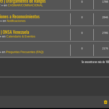
 | Otorgamiento de Rangos
0
1788
2
» en
CASMAR/COMNACIONAL
iones a Reconocimientos
0
2846
» en
Notificaciones
 | ONSA Venezuela
0
2785
» en
Calendario & Eventos
0
2176
» en
Preguntas Frecuentes (FAQ)
Se encontraron más de 10