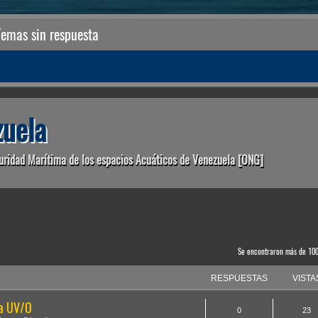
Temas sin respuesta
uela
uridad Marítima de los espacios Acuáticos de Venezuela [ONG]
anzada
Se encontraron más de 10
RESPUESTAS
VISTA
la UV/O
0
23