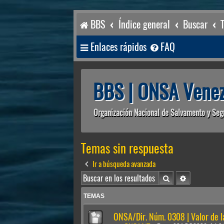
BBS
Índice general
Buscar
Enlaces rápidos
FAQ
BBS | ONSA Venez
Organización Nacional de Salvamento y Seg
Temas sin respuesta
Ir a búsqueda avanzada
Buscar
Búsqueda av
TEMAS
ONSA/Dir. Núm. 0308 | Valor de 