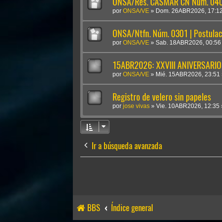
ONSA/Res. CASMAR CN Núm. 0409
por
ONSA/VE
»
Dom. 26ABR2026, 17:1
ONSA/Ntfn. Núm. 0301 | Postulac
por
ONSA/VE
»
Sab. 18ABR2026, 00:56
15ABR2026: XXVIII ANIVERSARIO
por
ONSA/VE
»
Mié. 15ABR2026, 23:51
Registro de velero sin papeles
por
jose vivas
»
Vie. 10ABR2026, 12:35
Ir a búsqueda avanzada
BBS
Índice general