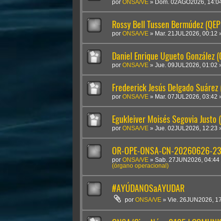
por
ONSA/VE
»
Dom. 02AGO2026, 14:0
Rossy Bell Tussen Bermúdez (QEP
por
ONSA/VE
»
Mar. 21JUL2026, 00:12
Daniel Enrique Ugueto González 
por
ONSA/VE
»
Jue. 09JUL2026, 01:02
Fredeerick Jesús Delgado Suárez
por
ONSA/VE
»
Mar. 07JUL2026, 03:42
Egukleiver Moisés Segovia Justo 
por
ONSA/VE
»
Jue. 02JUL2026, 12:23
OR-OPE-ONSA-CN-20260626-2300
por
ONSA/VE
»
Sab. 27JUN2026, 04:44
(órgano operacional)
#AYÚDANOSaAYUDAR
por
ONSA/VE
»
Vie. 26JUN2026, 1