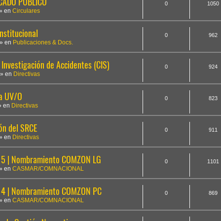
ICADO PÚBLICO
0
1050
» en
Circulares
nstitucional
0
962
» en
Publicaciones & Docs.
Investigación de Accidentes (CIS)
0
924
» en
Directivas
la UV/O
0
823
» en
Directivas
ón del SRCE
0
911
» en
Directivas
5 | Nombramiento COMZON LG
0
1101
» en
CASMAR/COMNACIONAL
14 | Nombramiento COMZON PC
0
869
» en
CASMAR/COMNACIONAL