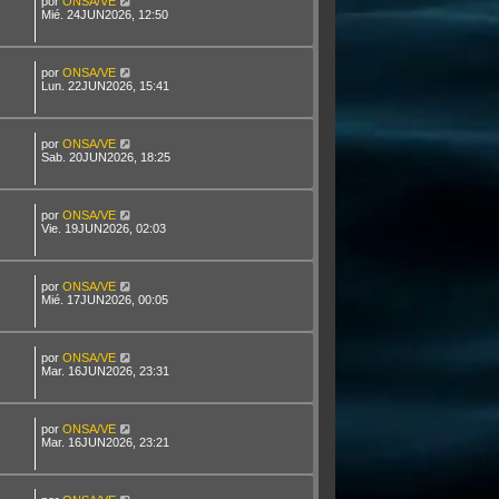
por
ONSA/VE
Mié. 24JUN2026, 12:50
por
ONSA/VE
Lun. 22JUN2026, 15:41
por
ONSA/VE
Sab. 20JUN2026, 18:25
por
ONSA/VE
Vie. 19JUN2026, 02:03
por
ONSA/VE
Mié. 17JUN2026, 00:05
por
ONSA/VE
Mar. 16JUN2026, 23:31
por
ONSA/VE
Mar. 16JUN2026, 23:21