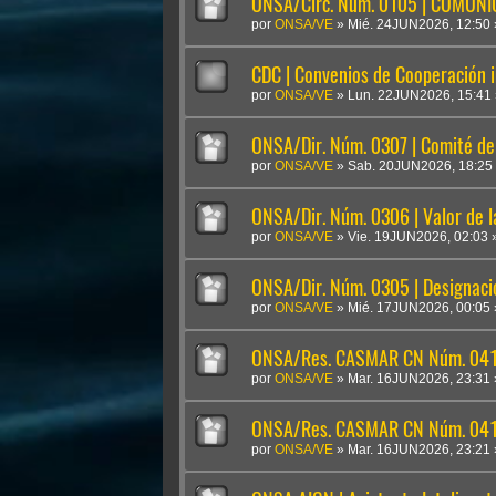
ONSA/Circ. Núm. 0105 | COMUN
por
ONSA/VE
»
Mié. 24JUN2026, 12:50
CDC | Convenios de Cooperación i
por
ONSA/VE
»
Lun. 22JUN2026, 15:41
ONSA/Dir. Núm. 0307 | Comité de 
por
ONSA/VE
»
Sab. 20JUN2026, 18:25
ONSA/Dir. Núm. 0306 | Valor de 
por
ONSA/VE
»
Vie. 19JUN2026, 02:03
ONSA/Dir. Núm. 0305 | Designaci
por
ONSA/VE
»
Mié. 17JUN2026, 00:05
ONSA/Res. CASMAR CN Núm. 041
por
ONSA/VE
»
Mar. 16JUN2026, 23:31
ONSA/Res. CASMAR CN Núm. 04
por
ONSA/VE
»
Mar. 16JUN2026, 23:21