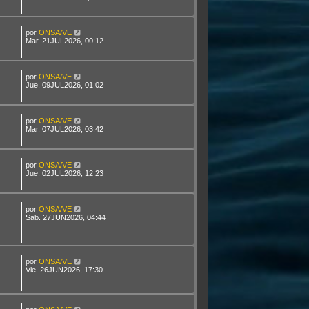
por
ONSA/VE
Mar. 21JUL2026, 00:12
por
ONSA/VE
Jue. 09JUL2026, 01:02
por
ONSA/VE
Mar. 07JUL2026, 03:42
por
ONSA/VE
Jue. 02JUL2026, 12:23
por
ONSA/VE
Sab. 27JUN2026, 04:44
por
ONSA/VE
Vie. 26JUN2026, 17:30