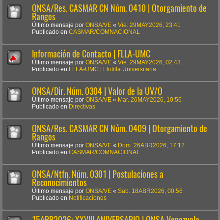
ONSA/Res. CASMAR CN Núm. 0410 | Otorgamiento de
Rangos
Último mensaje por
ONSA/VE
«
Vie. 29MAY2026, 23:41
Publicado en
CASMAR/COMNACIONAL
Información de Contacto | FLLA-UMC
Último mensaje por
ONSA/VE
«
Vie. 29MAY2026, 02:43
Publicado en
FLLA-UMC | Flotilla Universitaria
ONSA/Dir. Núm. 0304 | Valor de la UV/O
Último mensaje por
ONSA/VE
«
Mar. 26MAY2026, 10:56
Publicado en
Directivas
ONSA/Res. CASMAR CN Núm. 0409 | Otorgamiento de
Rangos
Último mensaje por
ONSA/VE
«
Dom. 26ABR2026, 17:12
Publicado en
CASMAR/COMNACIONAL
ONSA/Ntfn. Núm. 0301 | Postulaciones a
Reconocimientos
Último mensaje por
ONSA/VE
«
Sab. 18ABR2026, 00:56
Publicado en
Notificaciones
15ABR2026: XXVIII ANIVERSARIO | ONSA Venezuela