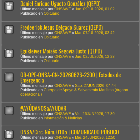
Daniel Enrique Ugueto González (QEPD)
Último mensaje por
ONSA/VE
«
Jue. 09JUL2026, 01:02
Publicado en
Obituario
Fredeerick Jesús Delgado Suárez (QEPD)
Último mensaje por
ONSA/VE
«
Mar. 07JUL2026, 03:42
Publicado en
Obituario
Egukleiver Moisés Segovia Justo (QEPD)
Último mensaje por
ONSA/VE
«
Jue. 02JUL2026, 12:23
Publicado en
Obituario
OR-OPE-ONSA-CN-20260626-2300 | Estados de
Emergencia
Último mensaje por
ONSA/VE
«
Sab. 27JUN2026, 04:44
Publicado en
Cuerpo de Apoyo & Salvamento Marítimo (órgano
operacional)
#AYÚDANOSaAYUDAR
Último mensaje por
ONSA/VE
«
Vie. 26JUN2026, 17:30
Publicado en
Información & Noticias
ONSA/Circ. Núm. 0105 | COMUNICADO PÚBLICO
Último mensaje por
ONSA/VE
«
Mié. 24JUN2026, 12:50