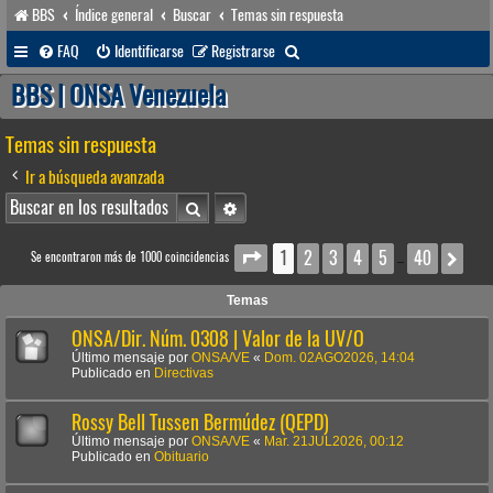
BBS
Índice general
Buscar
Temas sin respuesta
B
FAQ
Identificarse
Registrarse
u
BBS | ONSA Venezuela
s
Temas sin respuesta
c
a
Ir a búsqueda avanzada
r
Buscar
Búsqueda avanzada
1
2
3
4
5
40
Página
1
de
40
Sig
Se encontraron más de 1000 coincidencias
…
Temas
ONSA/Dir. Núm. 0308 | Valor de la UV/O
Último mensaje por
ONSA/VE
«
Dom. 02AGO2026, 14:04
Publicado en
Directivas
Rossy Bell Tussen Bermúdez (QEPD)
Último mensaje por
ONSA/VE
«
Mar. 21JUL2026, 00:12
Publicado en
Obituario