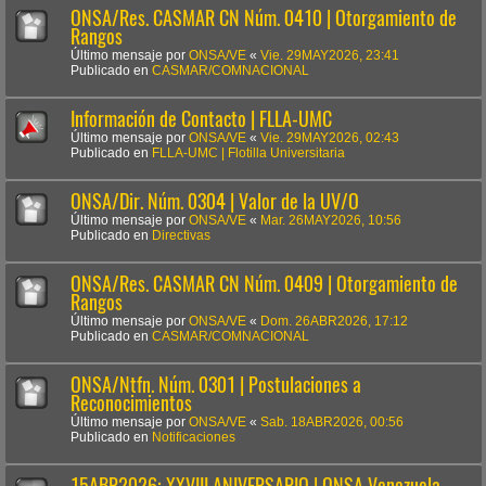
ONSA/Res. CASMAR CN Núm. 0410 | Otorgamiento de
Rangos
Último mensaje por
ONSA/VE
«
Vie. 29MAY2026, 23:41
Publicado en
CASMAR/COMNACIONAL
Información de Contacto | FLLA-UMC
Último mensaje por
ONSA/VE
«
Vie. 29MAY2026, 02:43
Publicado en
FLLA-UMC | Flotilla Universitaria
ONSA/Dir. Núm. 0304 | Valor de la UV/O
Último mensaje por
ONSA/VE
«
Mar. 26MAY2026, 10:56
Publicado en
Directivas
ONSA/Res. CASMAR CN Núm. 0409 | Otorgamiento de
Rangos
Último mensaje por
ONSA/VE
«
Dom. 26ABR2026, 17:12
Publicado en
CASMAR/COMNACIONAL
ONSA/Ntfn. Núm. 0301 | Postulaciones a
Reconocimientos
Último mensaje por
ONSA/VE
«
Sab. 18ABR2026, 00:56
Publicado en
Notificaciones
15ABR2026: XXVIII ANIVERSARIO | ONSA Venezuela