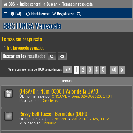
BBS
Índice general
Buscar
Temas sin respuesta
B
FAQ
Identificarse
Registrarse
u
BBS | ONSA Venezuela
s
Temas sin respuesta
c
a
Ir a búsqueda avanzada
r
Buscar
Búsqueda avanzada
1
2
3
4
5
40
Página
1
de
40
Sig
Se encontraron más de 1000 coincidencias
…
Temas
ONSA/Dir. Núm. 0308 | Valor de la UV/O
Último mensaje por
ONSA/VE
«
Dom. 02AGO2026, 14:04
Publicado en
Directivas
Rossy Bell Tussen Bermúdez (QEPD)
Último mensaje por
ONSA/VE
«
Mar. 21JUL2026, 00:12
Publicado en
Obituario