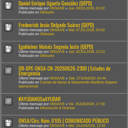
Daniel Enrique Ugueto González (QEPD)
Último mensaje por
ONSA/VE
«
Jue. 09JUL2026, 01:02
Publicado en
Obituario
Fredeerick Jesús Delgado Suárez (QEPD)
Último mensaje por
ONSA/VE
«
Mar. 07JUL2026, 03:42
Publicado en
Obituario
Egukleiver Moisés Segovia Justo (QEPD)
Último mensaje por
ONSA/VE
«
Jue. 02JUL2026, 12:23
Publicado en
Obituario
OR-OPE-ONSA-CN-20260626-2300 | Estados de
Emergencia
Último mensaje por
ONSA/VE
«
Sab. 27JUN2026, 04:44
Publicado en
Cuerpo de Apoyo & Salvamento Marítimo (órgano
operacional)
#AYÚDANOSaAYUDAR
Último mensaje por
ONSA/VE
«
Vie. 26JUN2026, 17:30
Publicado en
Información & Noticias
ONSA/Circ. Núm. 0105 | COMUNICADO PÚBLICO
Último mensaje por
ONSA/VE
«
Mié. 24JUN2026, 12:50