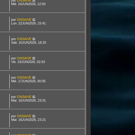
por
ONSA/VE
Mié. 24JUN2026, 12:50
por
ONSA/VE
Lun. 22JUN2026, 15:41
por
ONSA/VE
Sab. 20JUN2026, 18:25
por
ONSA/VE
Vie. 19JUN2026, 02:03
por
ONSA/VE
Mié. 17JUN2026, 00:05
por
ONSA/VE
Mar. 16JUN2026, 23:31
por
ONSA/VE
Mar. 16JUN2026, 23:21