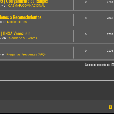
 | Otorgamiento de Rangos
0
1788
2
» en
CASMAR/COMNACIONAL
iones a Reconocimientos
0
2846
» en
Notificaciones
 | ONSA Venezuela
0
2785
» en
Calendario & Eventos
0
2176
» en
Preguntas Frecuentes (FAQ)
Se encontraron más de 10