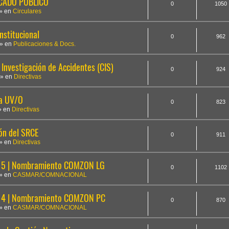
ICADO PÚBLICO
0
1050
» en
Circulares
nstitucional
0
962
» en
Publicaciones & Docs.
Investigación de Accidentes (CIS)
0
924
» en
Directivas
la UV/O
0
823
» en
Directivas
ón del SRCE
0
911
» en
Directivas
5 | Nombramiento COMZON LG
0
1102
» en
CASMAR/COMNACIONAL
14 | Nombramiento COMZON PC
0
870
» en
CASMAR/COMNACIONAL