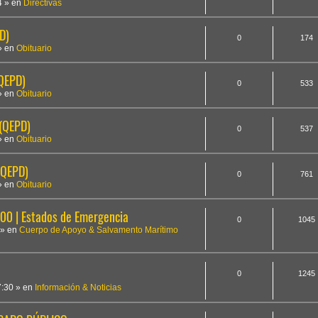
4
» en
Directivas
D)
0
174
» en
Obituario
(QEPD)
0
533
» en
Obituario
 (QEPD)
0
537
» en
Obituario
(QEPD)
0
761
» en
Obituario
 | Estados de Emergencia
0
1045
» en
Cuerpo de Apoyo & Salvamento Marítimo
0
1245
7:30
» en
Información & Noticias