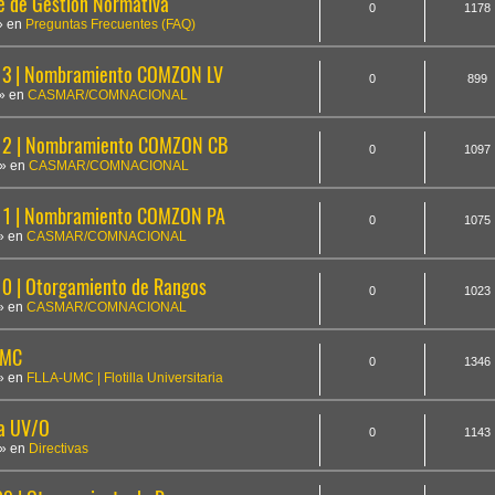
te de Gestión Normativa
0
1178
» en
Preguntas Frecuentes (FAQ)
3 | Nombramiento COMZON LV
0
899
» en
CASMAR/COMNACIONAL
12 | Nombramiento COMZON CB
0
1097
» en
CASMAR/COMNACIONAL
1 | Nombramiento COMZON PA
0
1075
» en
CASMAR/COMNACIONAL
 | Otorgamiento de Rangos
0
1023
» en
CASMAR/COMNACIONAL
UMC
0
1346
» en
FLLA-UMC | Flotilla Universitaria
la UV/O
0
1143
» en
Directivas