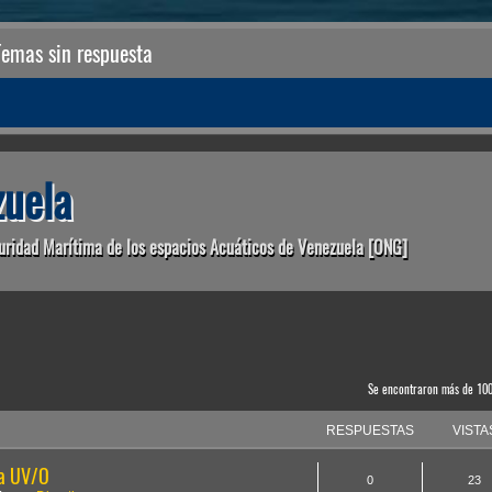
Temas sin respuesta
uela
uridad Marítima de los espacios Acuáticos de Venezuela [ONG]
anzada
Se encontraron más de 10
RESPUESTAS
VISTA
la UV/O
0
23