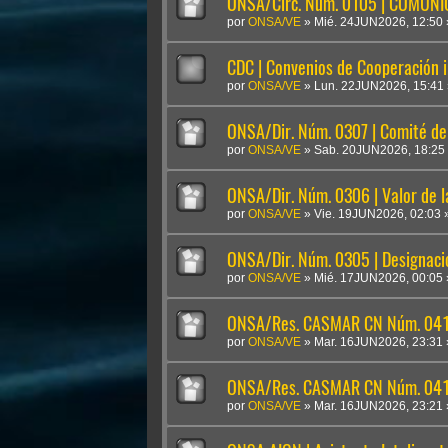
ONSA/Circ. Núm. 0105 | COMUN
por
ONSA/VE
»
Mié. 24JUN2026, 12:50
CDC | Convenios de Cooperación i
por
ONSA/VE
»
Lun. 22JUN2026, 15:41
ONSA/Dir. Núm. 0307 | Comité de 
por
ONSA/VE
»
Sab. 20JUN2026, 18:25
ONSA/Dir. Núm. 0306 | Valor de 
por
ONSA/VE
»
Vie. 19JUN2026, 02:03
ONSA/Dir. Núm. 0305 | Designaci
por
ONSA/VE
»
Mié. 17JUN2026, 00:05
ONSA/Res. CASMAR CN Núm. 041
por
ONSA/VE
»
Mar. 16JUN2026, 23:31
ONSA/Res. CASMAR CN Núm. 04
por
ONSA/VE
»
Mar. 16JUN2026, 23:21