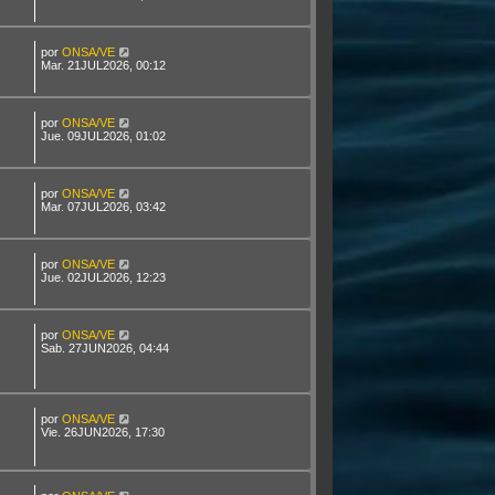
por
ONSA/VE
Mar. 21JUL2026, 00:12
por
ONSA/VE
Jue. 09JUL2026, 01:02
por
ONSA/VE
Mar. 07JUL2026, 03:42
por
ONSA/VE
Jue. 02JUL2026, 12:23
por
ONSA/VE
Sab. 27JUN2026, 04:44
por
ONSA/VE
Vie. 26JUN2026, 17:30