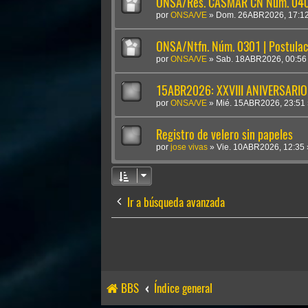
ONSA/Res. CASMAR CN Núm. 0409
por
ONSA/VE
»
Dom. 26ABR2026, 17:1
ONSA/Ntfn. Núm. 0301 | Postulac
por
ONSA/VE
»
Sab. 18ABR2026, 00:56
15ABR2026: XXVIII ANIVERSARIO
por
ONSA/VE
»
Mié. 15ABR2026, 23:51
Registro de velero sin papeles
por
jose vivas
»
Vie. 10ABR2026, 12:35
Ir a búsqueda avanzada
BBS
Índice general