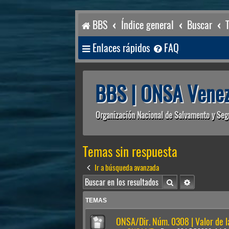
BBS
Índice general
Buscar
Enlaces rápidos
FAQ
BBS | ONSA Venez
Organización Nacional de Salvamento y Seg
Temas sin respuesta
Ir a búsqueda avanzada
Buscar
Búsqueda av
TEMAS
ONSA/Dir. Núm. 0308 | Valor de 