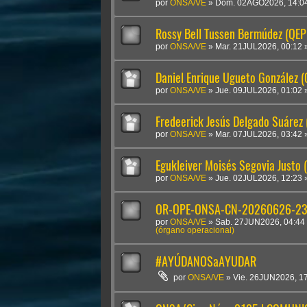
por
ONSA/VE
»
Dom. 02AGO2026, 14:0
Rossy Bell Tussen Bermúdez (QEP
por
ONSA/VE
»
Mar. 21JUL2026, 00:12
Daniel Enrique Ugueto González 
por
ONSA/VE
»
Jue. 09JUL2026, 01:02
Fredeerick Jesús Delgado Suárez
por
ONSA/VE
»
Mar. 07JUL2026, 03:42
Egukleiver Moisés Segovia Justo 
por
ONSA/VE
»
Jue. 02JUL2026, 12:23
OR-OPE-ONSA-CN-20260626-2300
por
ONSA/VE
»
Sab. 27JUN2026, 04:44
(órgano operacional)
#AYÚDANOSaAYUDAR
por
ONSA/VE
»
Vie. 26JUN2026, 1