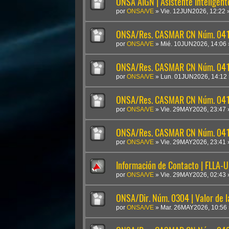
ONSA AIGN | Asistente Inteligen
por
ONSA/VE
»
Vie. 12JUN2026, 12:22
ONSA/Res. CASMAR CN Núm. 041
por
ONSA/VE
»
Mié. 10JUN2026, 14:06
ONSA/Res. CASMAR CN Núm. 04
por
ONSA/VE
»
Lun. 01JUN2026, 14:12
ONSA/Res. CASMAR CN Núm. 041
por
ONSA/VE
»
Vie. 29MAY2026, 23:47
ONSA/Res. CASMAR CN Núm. 0410
por
ONSA/VE
»
Vie. 29MAY2026, 23:41
Información de Contacto | FLLA-
por
ONSA/VE
»
Vie. 29MAY2026, 02:43
ONSA/Dir. Núm. 0304 | Valor de 
por
ONSA/VE
»
Mar. 26MAY2026, 10:56