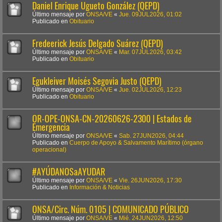
Daniel Enrique Ugueto González (QEPD)
Último mensaje por
ONSA/VE
«
Jue. 09JUL2026, 01:02
Publicado en
Obituario
Fredeerick Jesús Delgado Suárez (QEPD)
Último mensaje por
ONSA/VE
«
Mar. 07JUL2026, 03:42
Publicado en
Obituario
Egukleiver Moisés Segovia Justo (QEPD)
Último mensaje por
ONSA/VE
«
Jue. 02JUL2026, 12:23
Publicado en
Obituario
OR-OPE-ONSA-CN-20260626-2300 | Estados de
Emergencia
Último mensaje por
ONSA/VE
«
Sab. 27JUN2026, 04:44
Publicado en
Cuerpo de Apoyo & Salvamento Marítimo (órgano
operacional)
#AYÚDANOSaAYUDAR
Último mensaje por
ONSA/VE
«
Vie. 26JUN2026, 17:30
Publicado en
Información & Noticias
ONSA/Circ. Núm. 0105 | COMUNICADO PÚBLICO
Último mensaje por
ONSA/VE
«
Mié. 24JUN2026, 12:50