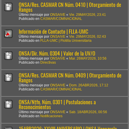
ONSA/Res. CASMAR CN Núm. 0410 | Otorgamiento de
Rangos
Último mensaje por
ONSA/VE
«
Vie. 29MAY2026, 23:41
Publicado en
CASMAR/COMNACIONAL
Información de Contacto | FLLA-UMC
Último mensaje por
ONSA/VE
«
Vie. 29MAY2026, 02:43
Publicado en
FLLA-UMC | Flotilla Universitaria
ONSA/Dir. Núm. 0304 | Valor de la UV/O
Último mensaje por
ONSA/VE
«
Mar. 26MAY2026, 10:56
Publicado en
Directivas
ONSA/Res. CASMAR CN Núm. 0409 | Otorgamiento de
Rangos
Último mensaje por
ONSA/VE
«
Dom. 26ABR2026, 17:12
Publicado en
CASMAR/COMNACIONAL
ONSA/Ntfn. Núm. 0301 | Postulaciones a
Reconocimientos
Último mensaje por
ONSA/VE
«
Sab. 18ABR2026, 00:56
Publicado en
Notificaciones
15ABR2026: XXVIII ANIVERSARIO | ONSA Venezuela