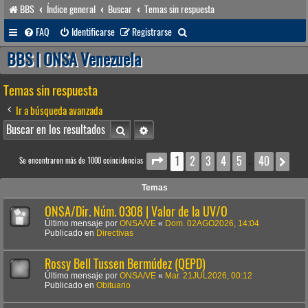
BBS
Índice general
Buscar
Temas sin respuesta
B
FAQ
Identificarse
Registrarse
u
BBS | ONSA Venezuela
s
Temas sin respuesta
c
a
Ir a búsqueda avanzada
r
Buscar
Búsqueda avanzada
1
2
3
4
5
40
Página
1
de
40
Sig
Se encontraron más de 1000 coincidencias
…
Temas
ONSA/Dir. Núm. 0308 | Valor de la UV/O
Último mensaje por
ONSA/VE
«
Dom. 02AGO2026, 14:04
Publicado en
Directivas
Rossy Bell Tussen Bermúdez (QEPD)
Último mensaje por
ONSA/VE
«
Mar. 21JUL2026, 00:12
Publicado en
Obituario