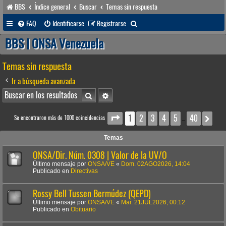
BBS
Índice general
Buscar
Temas sin respuesta
B
FAQ
Identificarse
Registrarse
u
BBS | ONSA Venezuela
s
Temas sin respuesta
c
a
Ir a búsqueda avanzada
r
Buscar
Búsqueda avanzada
1
2
3
4
5
40
Página
1
de
40
Sig
Se encontraron más de 1000 coincidencias
…
Temas
ONSA/Dir. Núm. 0308 | Valor de la UV/O
Último mensaje por
ONSA/VE
«
Dom. 02AGO2026, 14:04
Publicado en
Directivas
Rossy Bell Tussen Bermúdez (QEPD)
Último mensaje por
ONSA/VE
«
Mar. 21JUL2026, 00:12
Publicado en
Obituario