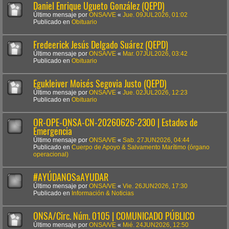
Daniel Enrique Ugueto González (QEPD)
Último mensaje por
ONSA/VE
«
Jue. 09JUL2026, 01:02
Publicado en
Obituario
Fredeerick Jesús Delgado Suárez (QEPD)
Último mensaje por
ONSA/VE
«
Mar. 07JUL2026, 03:42
Publicado en
Obituario
Egukleiver Moisés Segovia Justo (QEPD)
Último mensaje por
ONSA/VE
«
Jue. 02JUL2026, 12:23
Publicado en
Obituario
OR-OPE-ONSA-CN-20260626-2300 | Estados de
Emergencia
Último mensaje por
ONSA/VE
«
Sab. 27JUN2026, 04:44
Publicado en
Cuerpo de Apoyo & Salvamento Marítimo (órgano
operacional)
#AYÚDANOSaAYUDAR
Último mensaje por
ONSA/VE
«
Vie. 26JUN2026, 17:30
Publicado en
Información & Noticias
ONSA/Circ. Núm. 0105 | COMUNICADO PÚBLICO
Último mensaje por
ONSA/VE
«
Mié. 24JUN2026, 12:50