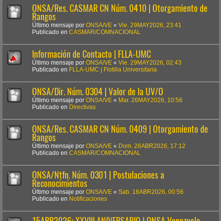
ONSA/Res. CASMAR CN Núm. 0410 | Otorgamiento de
Rangos
Último mensaje por
ONSA/VE
«
Vie. 29MAY2026, 23:41
Publicado en
CASMAR/COMNACIONAL
Información de Contacto | FLLA-UMC
Último mensaje por
ONSA/VE
«
Vie. 29MAY2026, 02:43
Publicado en
FLLA-UMC | Flotilla Universitaria
ONSA/Dir. Núm. 0304 | Valor de la UV/O
Último mensaje por
ONSA/VE
«
Mar. 26MAY2026, 10:56
Publicado en
Directivas
ONSA/Res. CASMAR CN Núm. 0409 | Otorgamiento de
Rangos
Último mensaje por
ONSA/VE
«
Dom. 26ABR2026, 17:12
Publicado en
CASMAR/COMNACIONAL
ONSA/Ntfn. Núm. 0301 | Postulaciones a
Reconocimientos
Último mensaje por
ONSA/VE
«
Sab. 18ABR2026, 00:56
Publicado en
Notificaciones
15ABR2026: XXVIII ANIVERSARIO | ONSA Venezuela