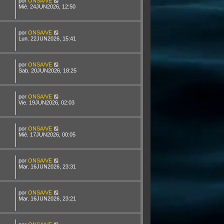
por
ONSA/VE
Mié. 24JUN2026, 12:50
por
ONSA/VE
Lun. 22JUN2026, 15:41
por
ONSA/VE
Sab. 20JUN2026, 18:25
por
ONSA/VE
Vie. 19JUN2026, 02:03
por
ONSA/VE
Mié. 17JUN2026, 00:05
por
ONSA/VE
Mar. 16JUN2026, 23:31
por
ONSA/VE
Mar. 16JUN2026, 23:21