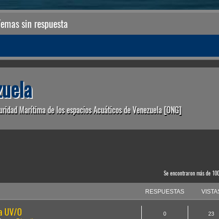
Temas sin respuesta
uela
uridad Marítima de los espacios Acuáticos de Venezuela [ONG]
anzada
Se encontraron más de 10
RESPUESTAS
VISTA
la UV/O
0
23