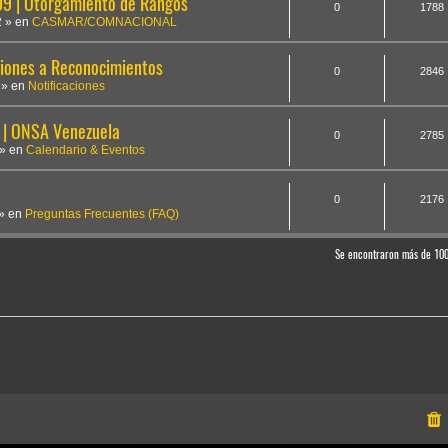
 | Otorgamiento de Rangos
0
1788
2
» en
CASMAR/COMNACIONAL
iones a Reconocimientos
0
2846
» en
Notificaciones
 | ONSA Venezuela
0
2785
» en
Calendario & Eventos
0
2176
» en
Preguntas Frecuentes (FAQ)
Se encontraron más de 10