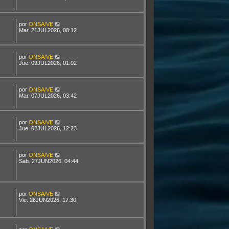
por
ONSA/VE
Mar. 21JUL2026, 00:12
por
ONSA/VE
Jue. 09JUL2026, 01:02
por
ONSA/VE
Mar. 07JUL2026, 03:42
por
ONSA/VE
Jue. 02JUL2026, 12:23
por
ONSA/VE
Sab. 27JUN2026, 04:44
por
ONSA/VE
Vie. 26JUN2026, 17:30