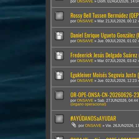
por
ONSA/VE
»
Dom. 02AGO2026, 14:0
Rossy Bell Tussen Bermúdez (QEP
por
ONSA/VE
»
Mar. 21JUL2026, 00:12
Daniel Enrique Ugueto González 
por
ONSA/VE
»
Jue. 09JUL2026, 01:02
Fredeerick Jesús Delgado Suárez
por
ONSA/VE
»
Mar. 07JUL2026, 03:42
Egukleiver Moisés Segovia Justo 
por
ONSA/VE
»
Jue. 02JUL2026, 12:23
OR-OPE-ONSA-CN-20260626-2300
por
ONSA/VE
»
Sab. 27JUN2026, 04:44
(órgano operacional)
#AYÚDANOSaAYUDAR
por
ONSA/VE
»
Vie. 26JUN2026, 1