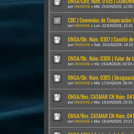
ONSA/Circ. Núm. 0105 | COMUN
por
ONSA/VE
»
Mié. 24JUN2026, 12:50
CDC | Convenios de Cooperación i
por
ONSA/VE
»
Lun. 22JUN2026, 15:41
ONSA/Dir. Núm. 0307 | Comité de 
por
ONSA/VE
»
Sab. 20JUN2026, 18:25
ONSA/Dir. Núm. 0306 | Valor de 
por
ONSA/VE
»
Vie. 19JUN2026, 02:03
ONSA/Dir. Núm. 0305 | Designaci
por
ONSA/VE
»
Mié. 17JUN2026, 00:05
ONSA/Res. CASMAR CN Núm. 041
por
ONSA/VE
»
Mar. 16JUN2026, 23:31
ONSA/Res. CASMAR CN Núm. 04
por
ONSA/VE
»
Mar. 16JUN2026, 23:21