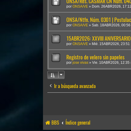
ONSA/Res. CASMAR CN Núm. 0409
por
ONSA/VE
»
Dom. 26ABR2026, 17:1
ONSA/Ntfn. Núm. 0301 | Postulac
por
ONSA/VE
»
Sab. 18ABR2026, 00:56
15ABR2026: XXVIII ANIVERSARIO
por
ONSA/VE
»
Mié. 15ABR2026, 23:51
Registro de velero sin papeles
por
jose vivas
»
Vie. 10ABR2026, 12:35
Ir a búsqueda avanzada
BBS
Índice general