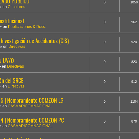
ICADO PÚBLICO
0
1050
» en
Circulares
nstitucional
0
962
» en
Publicaciones & Docs.
Investigación de Accidentes (CIS)
0
924
» en
Directivas
la UV/O
0
823
» en
Directivas
ón del SRCE
0
912
» en
Directivas
5 | Nombramiento COMZON LG
0
1104
» en
CASMAR/COMNACIONAL
14 | Nombramiento COMZON PC
0
870
» en
CASMAR/COMNACIONAL