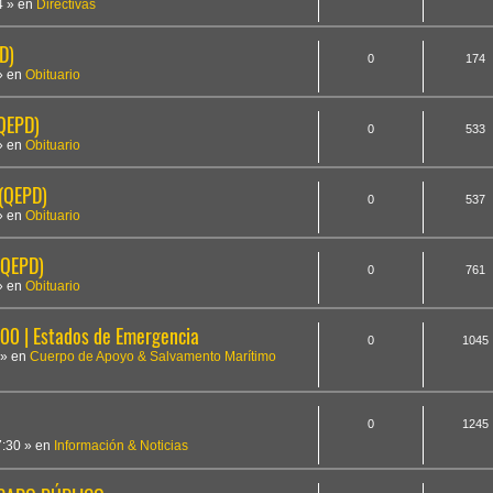
4
» en
Directivas
D)
0
174
» en
Obituario
(QEPD)
0
533
» en
Obituario
 (QEPD)
0
537
» en
Obituario
(QEPD)
0
761
» en
Obituario
 | Estados de Emergencia
0
1045
» en
Cuerpo de Apoyo & Salvamento Marítimo
0
1245
7:30
» en
Información & Noticias