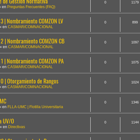
te de Gestión Normativa
0
1179
» en
Preguntas Frecuentes (FAQ)
3 | Nombramiento COMZON LV
0
899
» en
CASMAR/COMNACIONAL
12 | Nombramiento COMZON CB
0
1097
» en
CASMAR/COMNACIONAL
1 | Nombramiento COMZON PA
0
1075
» en
CASMAR/COMNACIONAL
 | Otorgamiento de Rangos
0
1024
» en
CASMAR/COMNACIONAL
UMC
0
1346
» en
FLLA-UMC | Flotilla Universitaria
la UV/O
0
1144
» en
Directivas