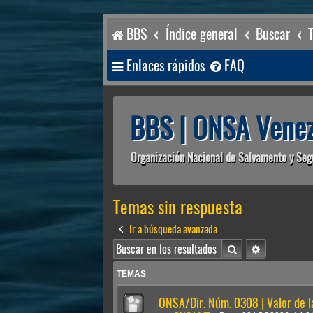
BBS
Índice general
Buscar
Enlaces rápidos
FAQ
BBS | ONSA Venez
Organización Nacional de Salvamento y Seg
Temas sin respuesta
Ir a búsqueda avanzada
Buscar
Búsqueda av
TEMAS
ONSA/Dir. Núm. 0308 | Valor de 