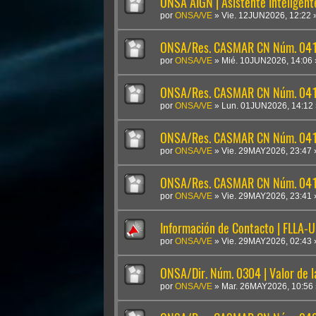
ONSA AIGN | Asistente Inteligen
por
ONSA/VE
»
Vie. 12JUN2026, 12:22
ONSA/Res. CASMAR CN Núm. 041
por
ONSA/VE
»
Mié. 10JUN2026, 14:06
ONSA/Res. CASMAR CN Núm. 04
por
ONSA/VE
»
Lun. 01JUN2026, 14:12
ONSA/Res. CASMAR CN Núm. 041
por
ONSA/VE
»
Vie. 29MAY2026, 23:47
ONSA/Res. CASMAR CN Núm. 0410
por
ONSA/VE
»
Vie. 29MAY2026, 23:41
Información de Contacto | FLLA-
por
ONSA/VE
»
Vie. 29MAY2026, 02:43
ONSA/Dir. Núm. 0304 | Valor de 
por
ONSA/VE
»
Mar. 26MAY2026, 10:56