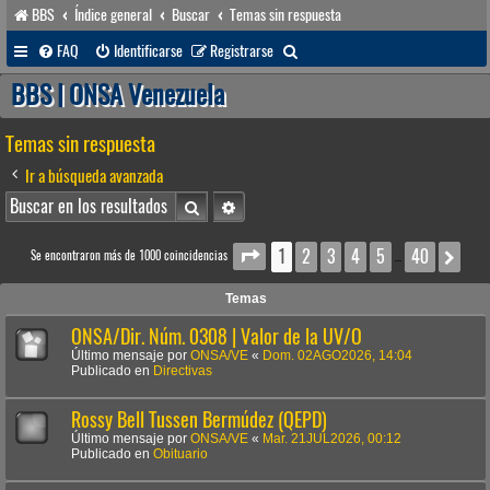
BBS
Índice general
Buscar
Temas sin respuesta
B
FAQ
Identificarse
Registrarse
u
BBS | ONSA Venezuela
s
Temas sin respuesta
c
a
Ir a búsqueda avanzada
r
Buscar
Búsqueda avanzada
1
2
3
4
5
40
Página
1
de
40
Sig
Se encontraron más de 1000 coincidencias
…
Temas
ONSA/Dir. Núm. 0308 | Valor de la UV/O
Último mensaje por
ONSA/VE
«
Dom. 02AGO2026, 14:04
Publicado en
Directivas
Rossy Bell Tussen Bermúdez (QEPD)
Último mensaje por
ONSA/VE
«
Mar. 21JUL2026, 00:12
Publicado en
Obituario