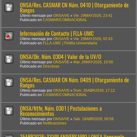
ONSA/Res. CASMAR CN Núm. 0410 | Otorgamiento de
Rangos
Último mensaje por
ONSA/VE
«
Vie. 29MAY2026, 23:41
Publicado en
CASMAR/COMNACIONAL
Información de Contacto | FLLA-UMC
Último mensaje por
ONSA/VE
«
Vie. 29MAY2026, 02:43
Publicado en
FLLA-UMC | Flotilla Universitaria
ONSA/Dir. Núm. 0304 | Valor de la UV/O
Último mensaje por
ONSA/VE
«
Mar. 26MAY2026, 10:56
Publicado en
Directivas
ONSA/Res. CASMAR CN Núm. 0409 | Otorgamiento de
Rangos
Último mensaje por
ONSA/VE
«
Dom. 26ABR2026, 17:12
Publicado en
CASMAR/COMNACIONAL
ONSA/Ntfn. Núm. 0301 | Postulaciones a
Reconocimientos
Último mensaje por
ONSA/VE
«
Sab. 18ABR2026, 00:56
Publicado en
Notificaciones
15ABR2026: XXVIII ANIVERSARIO | ONSA Venezuela