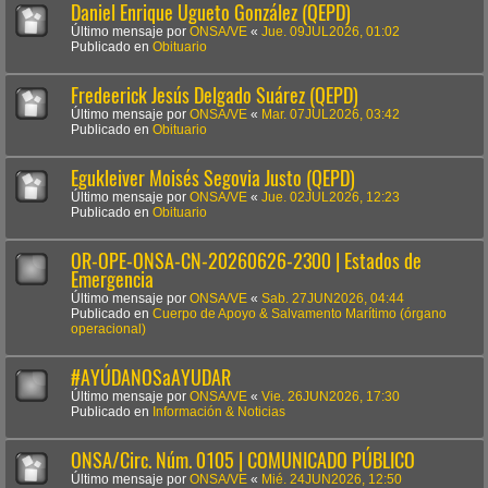
Daniel Enrique Ugueto González (QEPD)
Último mensaje por
ONSA/VE
«
Jue. 09JUL2026, 01:02
Publicado en
Obituario
Fredeerick Jesús Delgado Suárez (QEPD)
Último mensaje por
ONSA/VE
«
Mar. 07JUL2026, 03:42
Publicado en
Obituario
Egukleiver Moisés Segovia Justo (QEPD)
Último mensaje por
ONSA/VE
«
Jue. 02JUL2026, 12:23
Publicado en
Obituario
OR-OPE-ONSA-CN-20260626-2300 | Estados de
Emergencia
Último mensaje por
ONSA/VE
«
Sab. 27JUN2026, 04:44
Publicado en
Cuerpo de Apoyo & Salvamento Marítimo (órgano
operacional)
#AYÚDANOSaAYUDAR
Último mensaje por
ONSA/VE
«
Vie. 26JUN2026, 17:30
Publicado en
Información & Noticias
ONSA/Circ. Núm. 0105 | COMUNICADO PÚBLICO
Último mensaje por
ONSA/VE
«
Mié. 24JUN2026, 12:50