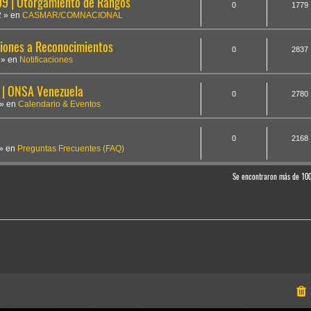
 | Otorgamiento de Rangos
0
1779
2
» en
CASMAR/COMNACIONAL
iones a Reconocimientos
0
2837
» en
Notificaciones
 | ONSA Venezuela
0
2780
» en
Calendario & Eventos
0
2168
» en
Preguntas Frecuentes (FAQ)
Se encontraron más de 10