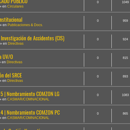
ICADO PÚBLICO
0
1049
» en
Circulares
nstitucional
0
959
» en
Publicaciones & Docs.
Investigación de Accidentes (CIS)
0
924
» en
Directivas
la UV/O
0
815
» en
Directivas
ón del SRCE
0
893
» en
Directivas
5 | Nombramiento COMZON LG
0
1083
» en
CASMAR/COMNACIONAL
14 | Nombramiento COMZON PC
0
865
» en
CASMAR/COMNACIONAL