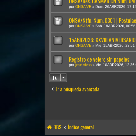
ONSA/Res. CASMAR CN Núm. 0409
por
ONSA/VE
»
Dom. 26ABR2026, 17:1
ONSA/Ntfn. Núm. 0301 | Postulac
por
ONSA/VE
»
Sab. 18ABR2026, 00:56
15ABR2026: XXVIII ANIVERSARIO
por
ONSA/VE
»
Mié. 15ABR2026, 23:51
Registro de velero sin papeles
por
jose vivas
»
Vie. 10ABR2026, 12:35
Ir a búsqueda avanzada
BBS
Índice general