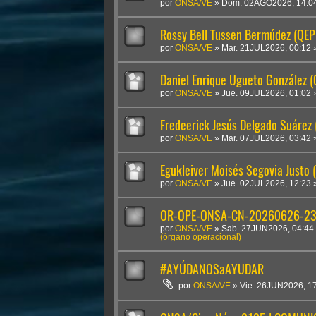
por
ONSA/VE
»
Dom. 02AGO2026, 14:0
Rossy Bell Tussen Bermúdez (QEP
por
ONSA/VE
»
Mar. 21JUL2026, 00:12
Daniel Enrique Ugueto González 
por
ONSA/VE
»
Jue. 09JUL2026, 01:02
Fredeerick Jesús Delgado Suárez
por
ONSA/VE
»
Mar. 07JUL2026, 03:42
Egukleiver Moisés Segovia Justo 
por
ONSA/VE
»
Jue. 02JUL2026, 12:23
OR-OPE-ONSA-CN-20260626-2300
por
ONSA/VE
»
Sab. 27JUN2026, 04:44
(órgano operacional)
#AYÚDANOSaAYUDAR
por
ONSA/VE
»
Vie. 26JUN2026, 1