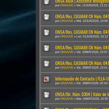
ONSA AIGN | Asistente Inteligen
por
ONSA/VE
»
Vie. 12JUN2026, 12:22
ONSA/Res. CASMAR CN Núm. 041
por
ONSA/VE
»
Mié. 10JUN2026, 14:06
ONSA/Res. CASMAR CN Núm. 04
por
ONSA/VE
»
Lun. 01JUN2026, 14:12
ONSA/Res. CASMAR CN Núm. 041
por
ONSA/VE
»
Vie. 29MAY2026, 23:47
ONSA/Res. CASMAR CN Núm. 0410
por
ONSA/VE
»
Vie. 29MAY2026, 23:41
Información de Contacto | FLLA-
por
ONSA/VE
»
Vie. 29MAY2026, 02:43
ONSA/Dir. Núm. 0304 | Valor de 
por
ONSA/VE
»
Mar. 26MAY2026, 10:56