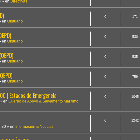
4
» en
Directivas
D)
0
171
» en
Obituario
(QEPD)
0
530
» en
Obituario
 (QEPD)
0
535
» en
Obituario
(QEPD)
0
759
» en
Obituario
 | Estados de Emergencia
0
1045
» en
Cuerpo de Apoyo & Salvamento Marítimo
0
1242
7:30
» en
Información & Noticias