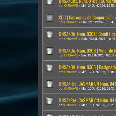
ONSA/Circ. Núm. 0105 | COMUN
por
ONSA/VE
»
Mié. 24JUN2026, 12:50
CDC | Convenios de Cooperación i
por
ONSA/VE
»
Lun. 22JUN2026, 15:41
ONSA/Dir. Núm. 0307 | Comité de 
por
ONSA/VE
»
Sab. 20JUN2026, 18:25
ONSA/Dir. Núm. 0306 | Valor de 
por
ONSA/VE
»
Vie. 19JUN2026, 02:03
ONSA/Dir. Núm. 0305 | Designaci
por
ONSA/VE
»
Mié. 17JUN2026, 00:05
ONSA/Res. CASMAR CN Núm. 041
por
ONSA/VE
»
Mar. 16JUN2026, 23:31
ONSA/Res. CASMAR CN Núm. 04
por
ONSA/VE
»
Mar. 16JUN2026, 23:21