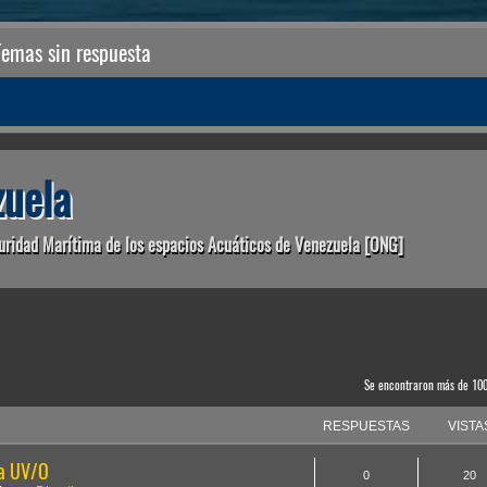
Temas sin respuesta
uela
uridad Marítima de los espacios Acuáticos de Venezuela [ONG]
anzada
Se encontraron más de 10
RESPUESTAS
VISTA
la UV/O
0
20