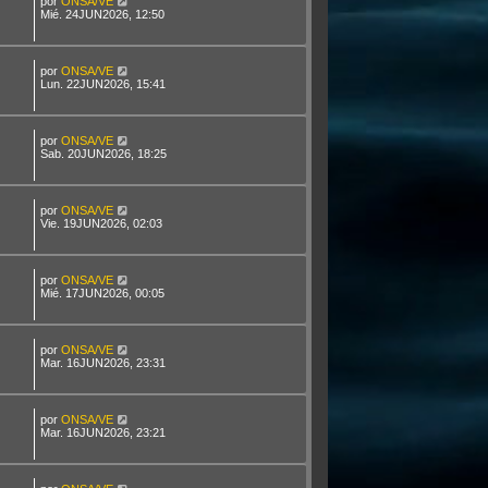
por
ONSA/VE
Mié. 24JUN2026, 12:50
por
ONSA/VE
Lun. 22JUN2026, 15:41
por
ONSA/VE
Sab. 20JUN2026, 18:25
por
ONSA/VE
Vie. 19JUN2026, 02:03
por
ONSA/VE
Mié. 17JUN2026, 00:05
por
ONSA/VE
Mar. 16JUN2026, 23:31
por
ONSA/VE
Mar. 16JUN2026, 23:21