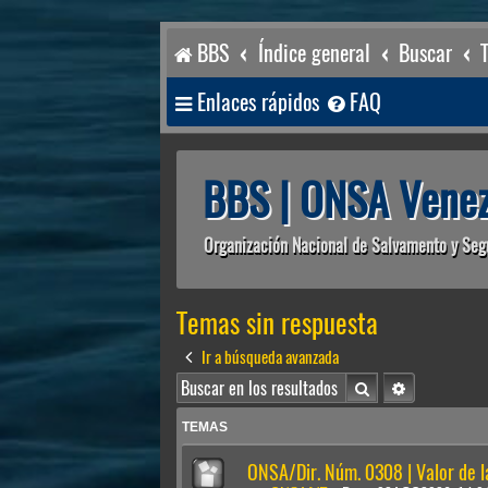
BBS
Índice general
Buscar
Enlaces rápidos
FAQ
BBS | ONSA Venez
Organización Nacional de Salvamento y Seg
Temas sin respuesta
Ir a búsqueda avanzada
Buscar
Búsqueda av
TEMAS
ONSA/Dir. Núm. 0308 | Valor de 