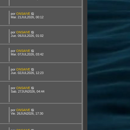
por
ONSA/VE
Mar. 21JUL2026, 00:12
por
ONSA/VE
Jue. 09JUL2026, 01:02
por
ONSA/VE
Mar. 07JUL2026, 03:42
por
ONSA/VE
Jue. 02JUL2026, 12:23
por
ONSA/VE
Sab. 27JUN2026, 04:44
por
ONSA/VE
Vie. 26JUN2026, 17:30