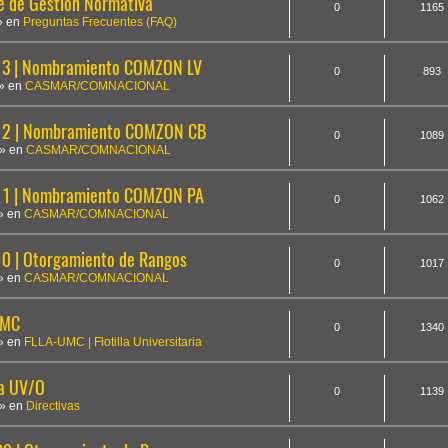
te de Gestión Normativa
0
1165
» en
Preguntas Frecuentes (FAQ)
3 | Nombramiento COMZON LV
0
893
» en
CASMAR/COMNACIONAL
12 | Nombramiento COMZON CB
0
1089
» en
CASMAR/COMNACIONAL
1 | Nombramiento COMZON PA
0
1062
» en
CASMAR/COMNACIONAL
 | Otorgamiento de Rangos
0
1017
» en
CASMAR/COMNACIONAL
UMC
0
1340
» en
FLLA-UMC | Flotilla Universitaria
la UV/O
0
1139
» en
Directivas