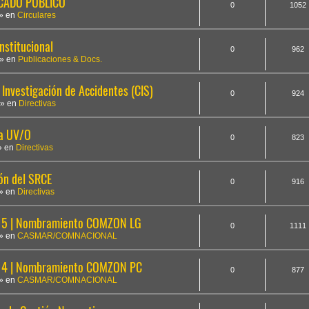
ICADO PÚBLICO
0
1052
» en
Circulares
nstitucional
0
962
» en
Publicaciones & Docs.
Investigación de Accidentes (CIS)
0
924
» en
Directivas
la UV/O
0
823
» en
Directivas
ón del SRCE
0
916
» en
Directivas
5 | Nombramiento COMZON LG
0
1111
» en
CASMAR/COMNACIONAL
14 | Nombramiento COMZON PC
0
877
» en
CASMAR/COMNACIONAL