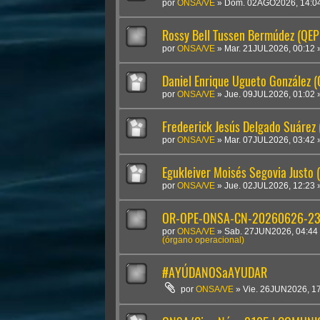
por
ONSA/VE
»
Dom. 02AGO2026, 14:0
Rossy Bell Tussen Bermúdez (QEP
por
ONSA/VE
»
Mar. 21JUL2026, 00:12
Daniel Enrique Ugueto González 
por
ONSA/VE
»
Jue. 09JUL2026, 01:02
Fredeerick Jesús Delgado Suárez
por
ONSA/VE
»
Mar. 07JUL2026, 03:42
Egukleiver Moisés Segovia Justo 
por
ONSA/VE
»
Jue. 02JUL2026, 12:23
OR-OPE-ONSA-CN-20260626-2300
por
ONSA/VE
»
Sab. 27JUN2026, 04:44
(órgano operacional)
#AYÚDANOSaAYUDAR
por
ONSA/VE
»
Vie. 26JUN2026, 1