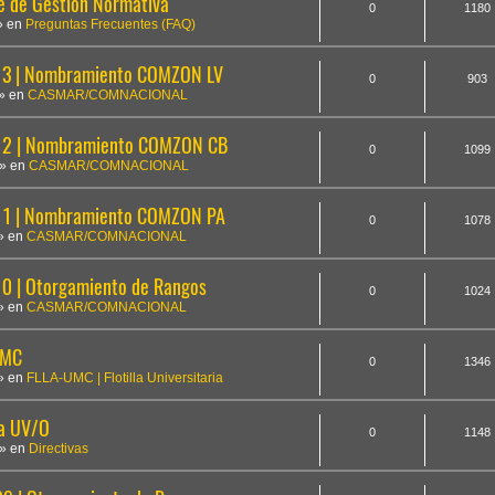
te de Gestión Normativa
0
1180
» en
Preguntas Frecuentes (FAQ)
3 | Nombramiento COMZON LV
0
903
» en
CASMAR/COMNACIONAL
12 | Nombramiento COMZON CB
0
1099
» en
CASMAR/COMNACIONAL
1 | Nombramiento COMZON PA
0
1078
» en
CASMAR/COMNACIONAL
 | Otorgamiento de Rangos
0
1024
» en
CASMAR/COMNACIONAL
UMC
0
1346
» en
FLLA-UMC | Flotilla Universitaria
la UV/O
0
1148
» en
Directivas