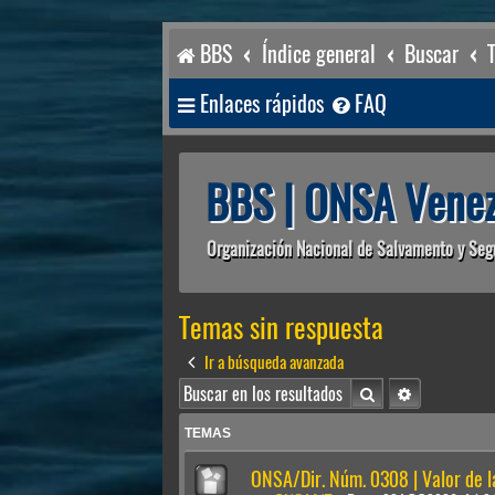
BBS
Índice general
Buscar
Enlaces rápidos
FAQ
BBS | ONSA Venez
Organización Nacional de Salvamento y Seg
Temas sin respuesta
Ir a búsqueda avanzada
Buscar
Búsqueda av
TEMAS
ONSA/Dir. Núm. 0308 | Valor de 