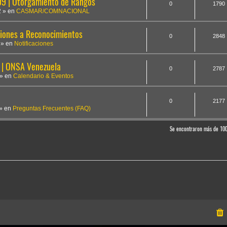
 | Otorgamiento de Rangos
0
1790
2
» en
CASMAR/COMNACIONAL
iones a Reconocimientos
0
2848
» en
Notificaciones
 | ONSA Venezuela
0
2787
» en
Calendario & Eventos
0
2177
» en
Preguntas Frecuentes (FAQ)
Se encontraron más de 10