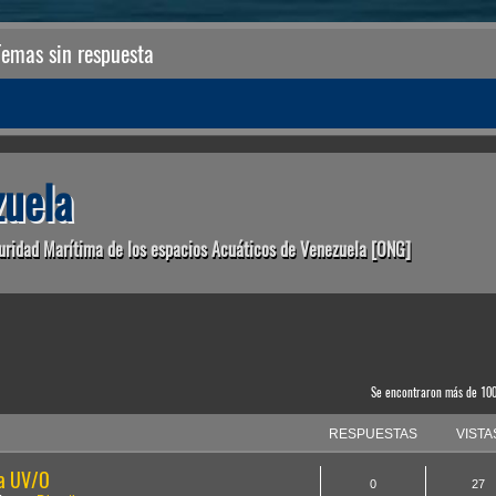
Temas sin respuesta
uela
uridad Marítima de los espacios Acuáticos de Venezuela [ONG]
anzada
Se encontraron más de 10
RESPUESTAS
VISTA
la UV/O
0
27