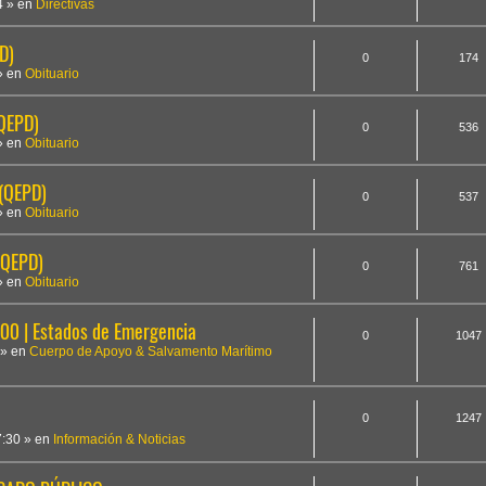
4
» en
Directivas
D)
0
174
» en
Obituario
(QEPD)
0
536
» en
Obituario
 (QEPD)
0
537
» en
Obituario
(QEPD)
0
761
» en
Obituario
 | Estados de Emergencia
0
1047
» en
Cuerpo de Apoyo & Salvamento Marítimo
0
1247
7:30
» en
Información & Noticias