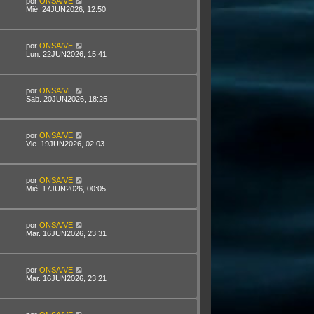
por
ONSA/VE
Mié. 24JUN2026, 12:50
por
ONSA/VE
Lun. 22JUN2026, 15:41
por
ONSA/VE
Sab. 20JUN2026, 18:25
por
ONSA/VE
Vie. 19JUN2026, 02:03
por
ONSA/VE
Mié. 17JUN2026, 00:05
por
ONSA/VE
Mar. 16JUN2026, 23:31
por
ONSA/VE
Mar. 16JUN2026, 23:21