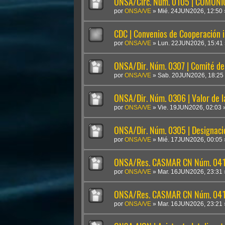
ONSA/Circ. Núm. 0105 | COMUN
por
ONSA/VE
»
Mié. 24JUN2026, 12:50
CDC | Convenios de Cooperación i
por
ONSA/VE
»
Lun. 22JUN2026, 15:41
ONSA/Dir. Núm. 0307 | Comité de 
por
ONSA/VE
»
Sab. 20JUN2026, 18:25
ONSA/Dir. Núm. 0306 | Valor de 
por
ONSA/VE
»
Vie. 19JUN2026, 02:03
ONSA/Dir. Núm. 0305 | Designaci
por
ONSA/VE
»
Mié. 17JUN2026, 00:05
ONSA/Res. CASMAR CN Núm. 041
por
ONSA/VE
»
Mar. 16JUN2026, 23:31
ONSA/Res. CASMAR CN Núm. 04
por
ONSA/VE
»
Mar. 16JUN2026, 23:21