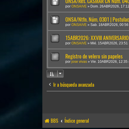
ONSA/Res. CASMAR CN Núm. 0409
por
ONSA/VE
»
Dom. 26ABR2026, 17:1
ONSA/Ntfn. Núm. 0301 | Postulac
por
ONSA/VE
»
Sab. 18ABR2026, 00:56
15ABR2026: XXVIII ANIVERSARIO
por
ONSA/VE
»
Mié. 15ABR2026, 23:51
Registro de velero sin papeles
por
jose vivas
»
Vie. 10ABR2026, 12:35
Ir a búsqueda avanzada
BBS
Índice general