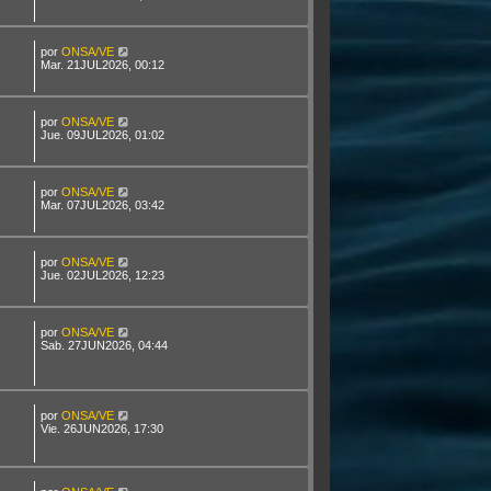
por
ONSA/VE
Mar. 21JUL2026, 00:12
por
ONSA/VE
Jue. 09JUL2026, 01:02
por
ONSA/VE
Mar. 07JUL2026, 03:42
por
ONSA/VE
Jue. 02JUL2026, 12:23
por
ONSA/VE
Sab. 27JUN2026, 04:44
por
ONSA/VE
Vie. 26JUN2026, 17:30