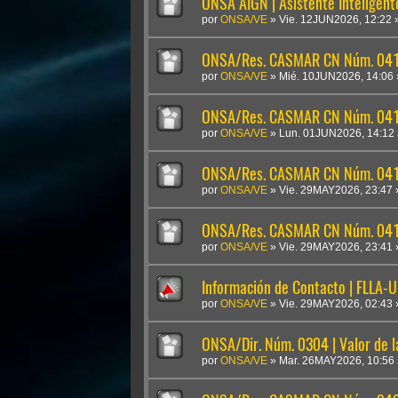
ONSA AIGN | Asistente Inteligen
por
ONSA/VE
»
Vie. 12JUN2026, 12:22
ONSA/Res. CASMAR CN Núm. 041
por
ONSA/VE
»
Mié. 10JUN2026, 14:06
ONSA/Res. CASMAR CN Núm. 04
por
ONSA/VE
»
Lun. 01JUN2026, 14:12
ONSA/Res. CASMAR CN Núm. 041
por
ONSA/VE
»
Vie. 29MAY2026, 23:47
ONSA/Res. CASMAR CN Núm. 0410
por
ONSA/VE
»
Vie. 29MAY2026, 23:41
Información de Contacto | FLLA-
por
ONSA/VE
»
Vie. 29MAY2026, 02:43
ONSA/Dir. Núm. 0304 | Valor de 
por
ONSA/VE
»
Mar. 26MAY2026, 10:56