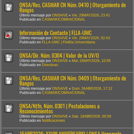
ONSA/Res. CASMAR CN Núm. 0410 | Otorgamiento de
Rangos
Último mensaje por
ONSA/VE
«
Vie. 29MAY2026, 23:41
Publicado en
CASMAR/COMNACIONAL
Información de Contacto | FLLA-UMC
Último mensaje por
ONSA/VE
«
Vie. 29MAY2026, 02:43
Publicado en
FLLA-UMC | Flotilla Universitaria
ONSA/Dir. Núm. 0304 | Valor de la UV/O
Último mensaje por
ONSA/VE
«
Mar. 26MAY2026, 10:56
Publicado en
Directivas
ONSA/Res. CASMAR CN Núm. 0409 | Otorgamiento de
Rangos
Último mensaje por
ONSA/VE
«
Dom. 26ABR2026, 17:12
Publicado en
CASMAR/COMNACIONAL
ONSA/Ntfn. Núm. 0301 | Postulaciones a
Reconocimientos
Último mensaje por
ONSA/VE
«
Sab. 18ABR2026, 00:56
Publicado en
Notificaciones
15ABR2026: XXVIII ANIVERSARIO | ONSA Venezuela