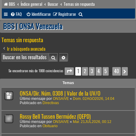
BBS
Índice general
Buscar
Temas sin respuesta
B
FAQ
Identificarse
Registrarse
u
BBS | ONSA Venezuela
s
Temas sin respuesta
c
a
Ir a búsqueda avanzada
r
Buscar
Búsqueda avanzada
1
2
3
4
5
40
Página
1
de
40
Sig
Se encontraron más de 1000 coincidencias
…
Temas
ONSA/Dir. Núm. 0308 | Valor de la UV/O
Último mensaje por
ONSA/VE
«
Dom. 02AGO2026, 14:04
Publicado en
Directivas
Rossy Bell Tussen Bermúdez (QEPD)
Último mensaje por
ONSA/VE
«
Mar. 21JUL2026, 00:12
Publicado en
Obituario