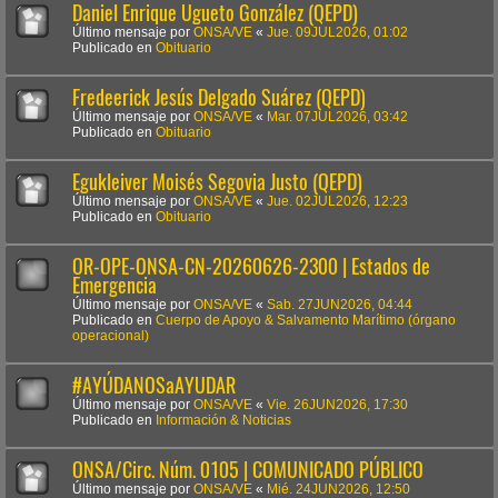
Daniel Enrique Ugueto González (QEPD)
Último mensaje por
ONSA/VE
«
Jue. 09JUL2026, 01:02
Publicado en
Obituario
Fredeerick Jesús Delgado Suárez (QEPD)
Último mensaje por
ONSA/VE
«
Mar. 07JUL2026, 03:42
Publicado en
Obituario
Egukleiver Moisés Segovia Justo (QEPD)
Último mensaje por
ONSA/VE
«
Jue. 02JUL2026, 12:23
Publicado en
Obituario
OR-OPE-ONSA-CN-20260626-2300 | Estados de
Emergencia
Último mensaje por
ONSA/VE
«
Sab. 27JUN2026, 04:44
Publicado en
Cuerpo de Apoyo & Salvamento Marítimo (órgano
operacional)
#AYÚDANOSaAYUDAR
Último mensaje por
ONSA/VE
«
Vie. 26JUN2026, 17:30
Publicado en
Información & Noticias
ONSA/Circ. Núm. 0105 | COMUNICADO PÚBLICO
Último mensaje por
ONSA/VE
«
Mié. 24JUN2026, 12:50