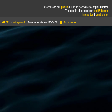
Desarrollado por
phpBB
® Forum Software © phpBB Limited
Traducción al español por
phpBB España
Privacidad
|
Condiciones
BBS
Índice general
Todos los horarios son
UTC-04:00
Borrar cookies