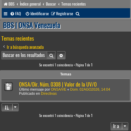
BBS
Índice general
Buscar
Temas recientes
B
FAQ
Identificarse
Registrarse
u
BBS | ONSA Venezuela
s
Temas recientes
c
a
Ir a búsqueda avanzada
r
Buscar
Búsqueda avanzada
Se encontró 1 coincidencia • Página
1
de
1
Temas
ONSA/Dir. Núm. 0308 | Valor de la UV/O
Último mensaje por
ONSA/VE
«
Dom. 02AGO2026, 14:04
Publicado en
Directivas
Se encontró 1 coincidencia • Página
1
de
1
Ir a