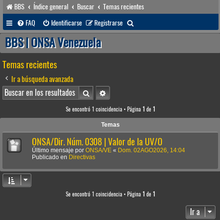
BBS
Índice general
Buscar
Temas recientes
B
FAQ
Identificarse
Registrarse
u
BBS | ONSA Venezuela
s
Temas recientes
c
a
Ir a búsqueda avanzada
r
Buscar
Búsqueda avanzada
Se encontró 1 coincidencia • Página
1
de
1
Temas
ONSA/Dir. Núm. 0308 | Valor de la UV/O
Último mensaje por
ONSA/VE
«
Dom. 02AGO2026, 14:04
Publicado en
Directivas
Se encontró 1 coincidencia • Página
1
de
1
Ir a