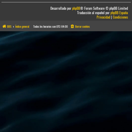
Desarrollado por
phpBB
® Forum Software © phpBB Limited
Traducción al español por
phpBB España
Privacidad
|
Condiciones
BBS
Índice general
Todos los horarios son
UTC-04:00
Borrar cookies