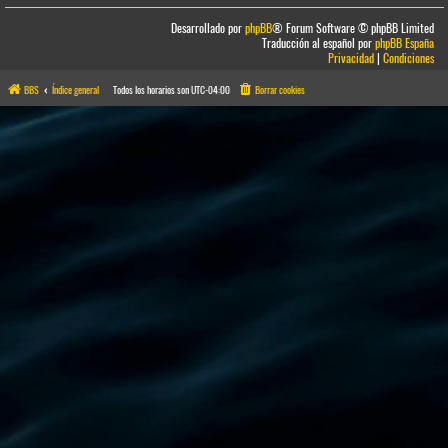
Desarrollado por
phpBB
® Forum Software © phpBB Limited
Traducción al español por
phpBB España
Privacidad
|
Condiciones
BBS
Índice general
Todos los horarios son
UTC-04:00
Borrar cookies