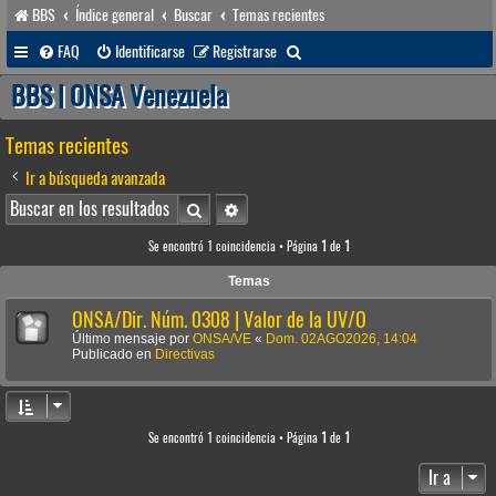
BBS
Índice general
Buscar
Temas recientes
B
FAQ
Identificarse
Registrarse
u
BBS | ONSA Venezuela
s
Temas recientes
c
a
Ir a búsqueda avanzada
r
Buscar
Búsqueda avanzada
Se encontró 1 coincidencia • Página
1
de
1
Temas
ONSA/Dir. Núm. 0308 | Valor de la UV/O
Último mensaje por
ONSA/VE
«
Dom. 02AGO2026, 14:04
Publicado en
Directivas
Se encontró 1 coincidencia • Página
1
de
1
Ir a