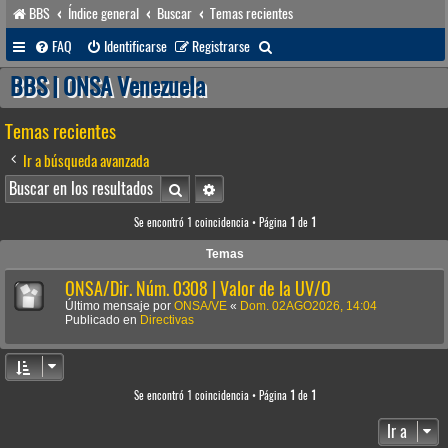
BBS
Índice general
Buscar
Temas recientes
B
FAQ
Identificarse
Registrarse
u
BBS | ONSA Venezuela
s
Temas recientes
c
a
Ir a búsqueda avanzada
r
Buscar
Búsqueda avanzada
Se encontró 1 coincidencia • Página
1
de
1
Temas
ONSA/Dir. Núm. 0308 | Valor de la UV/O
Último mensaje por
ONSA/VE
«
Dom. 02AGO2026, 14:04
Publicado en
Directivas
Se encontró 1 coincidencia • Página
1
de
1
Ir a