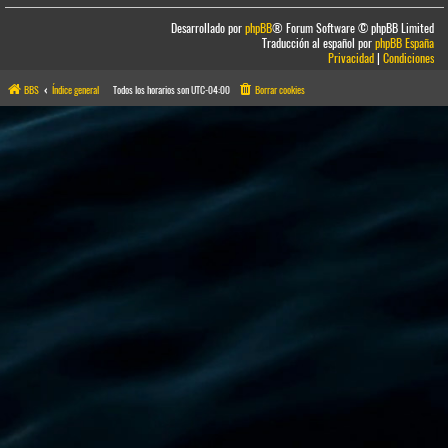
Desarrollado por
phpBB
® Forum Software © phpBB Limited
Traducción al español por
phpBB España
Privacidad
|
Condiciones
BBS
Índice general
Todos los horarios son
UTC-04:00
Borrar cookies