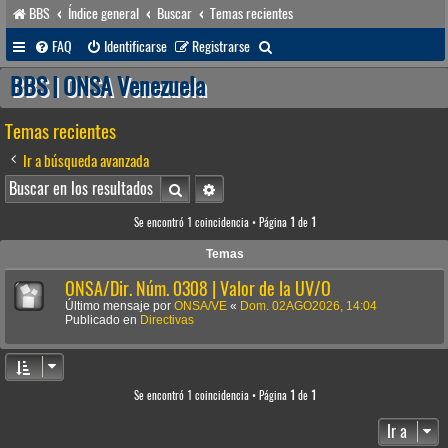
BBS
Índice general
Buscar
Temas recientes
B
FAQ
Identificarse
Registrarse
u
BBS | ONSA Venezuela
s
Temas recientes
c
a
Ir a búsqueda avanzada
r
Buscar
Búsqueda avanzada
Se encontró 1 coincidencia • Página
1
de
1
Temas
ONSA/Dir. Núm. 0308 | Valor de la UV/O
Último mensaje por
ONSA/VE
«
Dom. 02AGO2026, 14:04
Publicado en
Directivas
Se encontró 1 coincidencia • Página
1
de
1
Ir a