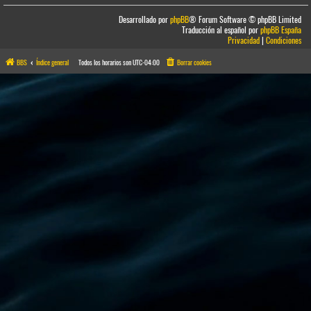
Desarrollado por
phpBB
® Forum Software © phpBB Limited
Traducción al español por
phpBB España
Privacidad
|
Condiciones
BBS
Índice general
Todos los horarios son
UTC-04:00
Borrar cookies