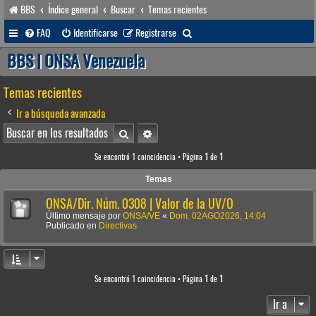
BBS
Índice general
Buscar
Temas recientes
B
FAQ
Identificarse
Registrarse
u
BBS | ONSA Venezuela
s
Temas recientes
c
a
Ir a búsqueda avanzada
r
Buscar
Búsqueda avanzada
Se encontró 1 coincidencia • Página
1
de
1
Temas
ONSA/Dir. Núm. 0308 | Valor de la UV/O
Último mensaje por
ONSA/VE
«
Dom. 02AGO2026, 14:04
Publicado en
Directivas
Se encontró 1 coincidencia • Página
1
de
1
Ir a