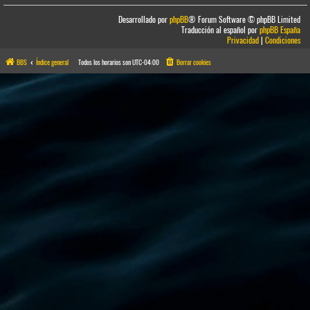
Desarrollado por
phpBB
® Forum Software © phpBB Limited
Traducción al español por
phpBB España
Privacidad
|
Condiciones
BBS
Índice general
Todos los horarios son
UTC-04:00
Borrar cookies