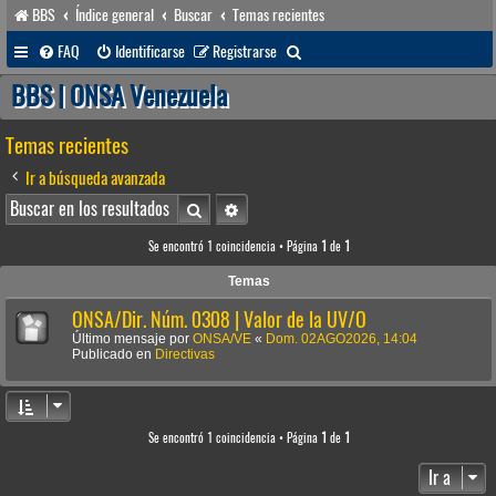
BBS
Índice general
Buscar
Temas recientes
B
FAQ
Identificarse
Registrarse
u
BBS | ONSA Venezuela
s
Temas recientes
c
a
Ir a búsqueda avanzada
r
Buscar
Búsqueda avanzada
Se encontró 1 coincidencia • Página
1
de
1
Temas
ONSA/Dir. Núm. 0308 | Valor de la UV/O
Último mensaje por
ONSA/VE
«
Dom. 02AGO2026, 14:04
Publicado en
Directivas
Se encontró 1 coincidencia • Página
1
de
1
Ir a