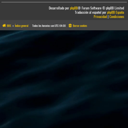
Desarrollado por
phpBB
® Forum Software © phpBB Limited
Traducción al español por
phpBB España
Privacidad
|
Condiciones
BBS
Índice general
Todos los horarios son
UTC-04:00
Borrar cookies