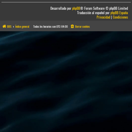
Desarrollado por
phpBB
® Forum Software © phpBB Limited
Traducción al español por
phpBB España
Privacidad
|
Condiciones
BBS
Índice general
Todos los horarios son
UTC-04:00
Borrar cookies