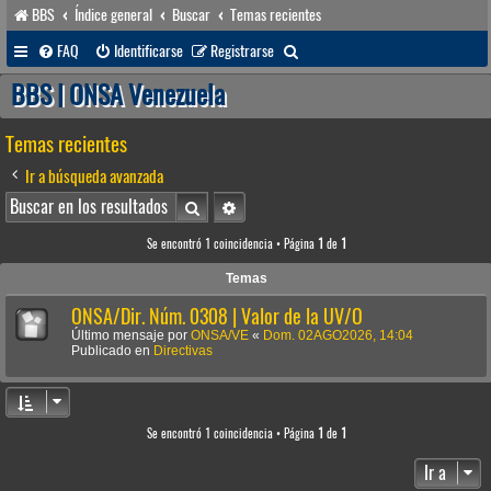
BBS
Índice general
Buscar
Temas recientes
B
FAQ
Identificarse
Registrarse
u
BBS | ONSA Venezuela
s
Temas recientes
c
a
Ir a búsqueda avanzada
r
Buscar
Búsqueda avanzada
Se encontró 1 coincidencia • Página
1
de
1
Temas
ONSA/Dir. Núm. 0308 | Valor de la UV/O
Último mensaje por
ONSA/VE
«
Dom. 02AGO2026, 14:04
Publicado en
Directivas
Se encontró 1 coincidencia • Página
1
de
1
Ir a