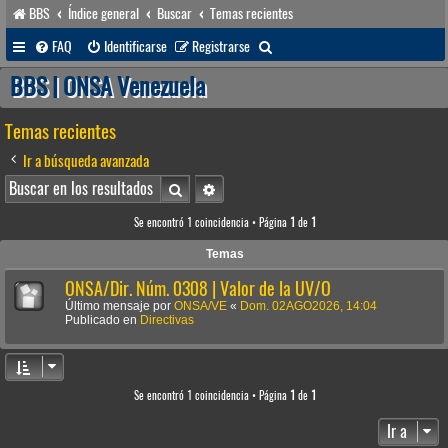
BBS
Índice general
Buscar
Temas recientes
B
FAQ
Identificarse
Registrarse
u
BBS | ONSA Venezuela
s
Temas recientes
c
a
Ir a búsqueda avanzada
r
Buscar
Búsqueda avanzada
Se encontró 1 coincidencia • Página
1
de
1
Temas
ONSA/Dir. Núm. 0308 | Valor de la UV/O
Último mensaje por
ONSA/VE
«
Dom. 02AGO2026, 14:04
Publicado en
Directivas
Se encontró 1 coincidencia • Página
1
de
1
Ir a