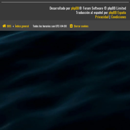
Desarrollado por
phpBB
® Forum Software © phpBB Limited
Traducción al español por
phpBB España
Privacidad
|
Condiciones
BBS
Índice general
Todos los horarios son
UTC-04:00
Borrar cookies