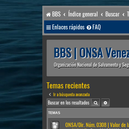
BBS
Índice general
Buscar
Enlaces rápidos
FAQ
BBS | ONSA Venez
Organización Nacional de Salvamento y Seg
Temas recientes
Ir a búsqueda avanzada
Buscar
Búsqueda av
TEMAS
ONSA/Dir. Núm. 0308 | Valor de 