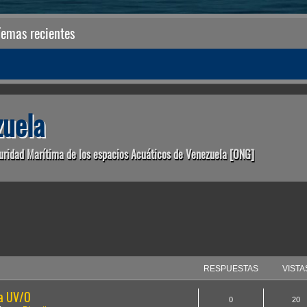
Temas recientes
uela
uridad Marítima de los espacios Acuáticos de Venezuela [ONG]
anzada
RESPUESTAS
VISTA
la UV/O
0
20