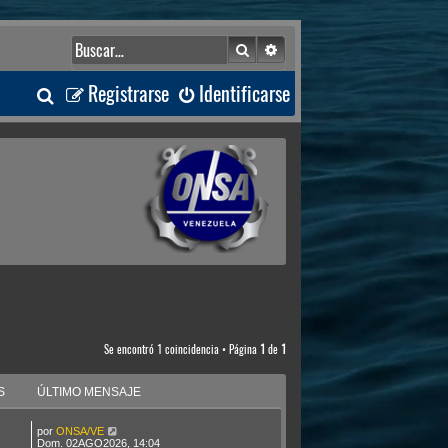
Buscar
Búsqueda avanzada
B
Registrarse
Identificarse
u
s
c
a
r
Se encontró 1 coincidencia • Página
1
de
1
S
ÚLTIMO MENSAJE
por
ONSA/VE
Dom. 02AGO2026, 14:04