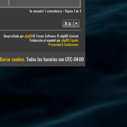
Se encontró 1 coincidencia • Página
1
de
1
Ir a
Desarrollado por
phpBB
® Forum Software © phpBB Limited
Traducción al español por
phpBB España
Privacidad
|
Condiciones
Borrar cookies
Todos los horarios son
UTC-04:00