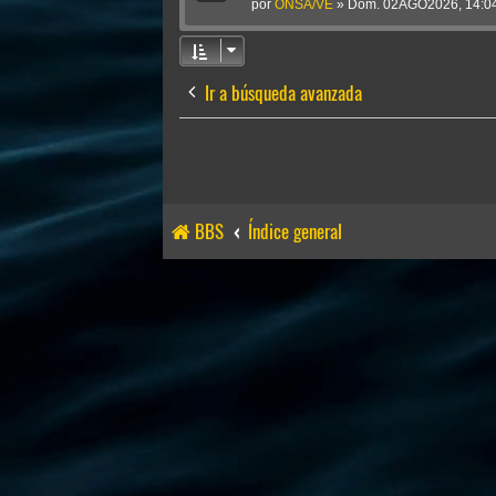
por
ONSA/VE
»
Dom. 02AGO2026, 14:0
Ir a búsqueda avanzada
BBS
Índice general