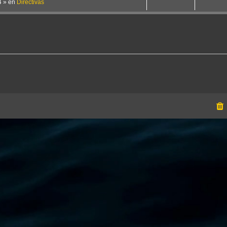
4
» en
Directivas