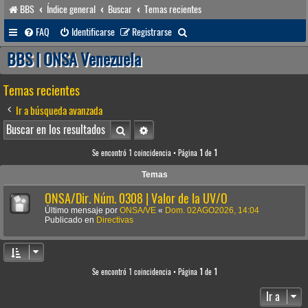
BBS
Índice general
Buscar
Temas recientes
B
FAQ
Identificarse
Registrarse
u
BBS | ONSA Venezuela
s
Temas recientes
c
a
Ir a búsqueda avanzada
r
Buscar
Búsqueda avanzada
Se encontró 1 coincidencia • Página
1
de
1
Temas
ONSA/Dir. Núm. 0308 | Valor de la UV/O
Último mensaje por
ONSA/VE
«
Dom. 02AGO2026, 14:04
Publicado en
Directivas
Se encontró 1 coincidencia • Página
1
de
1
Ir a