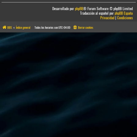
Desarrollado por
phpBB
® Forum Software © phpBB Limited
Traducción al español por
phpBB España
Privacidad
|
Condiciones
BBS
Índice general
Todos los horarios son
UTC-04:00
Borrar cookies