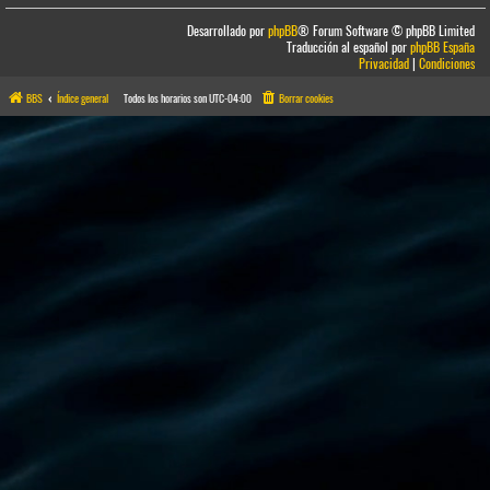
Desarrollado por
phpBB
® Forum Software © phpBB Limited
Traducción al español por
phpBB España
Privacidad
|
Condiciones
BBS
Índice general
Todos los horarios son
UTC-04:00
Borrar cookies