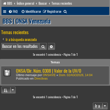
BBS
Índice general
Buscar
Temas recientes
B
FAQ
Identificarse
Registrarse
u
BBS | ONSA Venezuela
s
Temas recientes
c
a
Ir a búsqueda avanzada
r
Buscar
Búsqueda avanzada
Se encontró 1 coincidencia • Página
1
de
1
Temas
ONSA/Dir. Núm. 0308 | Valor de la UV/O
Último mensaje por
ONSA/VE
«
Dom. 02AGO2026, 14:04
Publicado en
Directivas
Se encontró 1 coincidencia • Página
1
de
1
Ir a