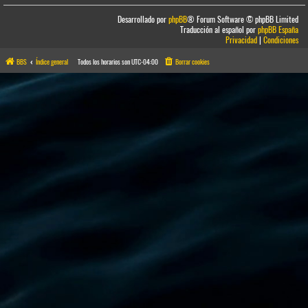
Desarrollado por
phpBB
® Forum Software © phpBB Limited
Traducción al español por
phpBB España
Privacidad
|
Condiciones
BBS
Índice general
Todos los horarios son
UTC-04:00
Borrar cookies