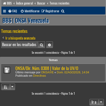
BBS
Índice general
Buscar
Temas recientes
B
FAQ
Identificarse
Registrarse
u
BBS | ONSA Venezuela
s
Temas recientes
c
a
Ir a búsqueda avanzada
r
Buscar
Búsqueda avanzada
Se encontró 1 coincidencia • Página
1
de
1
Temas
ONSA/Dir. Núm. 0308 | Valor de la UV/O
Último mensaje por
ONSA/VE
«
Dom. 02AGO2026, 14:04
Publicado en
Directivas
Se encontró 1 coincidencia • Página
1
de
1
Ir a