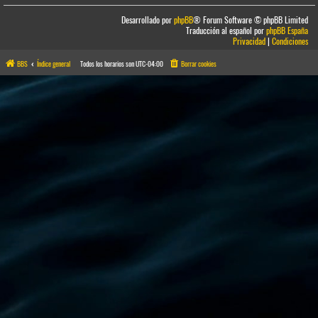
Desarrollado por
phpBB
® Forum Software © phpBB Limited
Traducción al español por
phpBB España
Privacidad
|
Condiciones
BBS
Índice general
Todos los horarios son
UTC-04:00
Borrar cookies