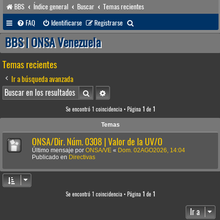
BBS
Índice general
Buscar
Temas recientes
B
FAQ
Identificarse
Registrarse
u
BBS | ONSA Venezuela
s
Temas recientes
c
a
Ir a búsqueda avanzada
r
Buscar
Búsqueda avanzada
Se encontró 1 coincidencia • Página
1
de
1
Temas
ONSA/Dir. Núm. 0308 | Valor de la UV/O
Último mensaje por
ONSA/VE
«
Dom. 02AGO2026, 14:04
Publicado en
Directivas
Se encontró 1 coincidencia • Página
1
de
1
Ir a