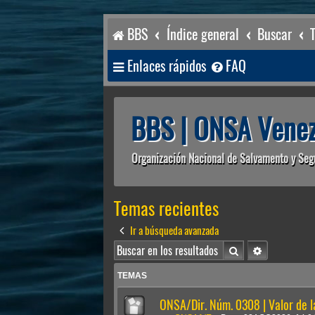
BBS
Índice general
Buscar
Enlaces rápidos
FAQ
BBS | ONSA Venez
Organización Nacional de Salvamento y Seg
Temas recientes
Ir a búsqueda avanzada
Buscar
Búsqueda av
TEMAS
ONSA/Dir. Núm. 0308 | Valor de 