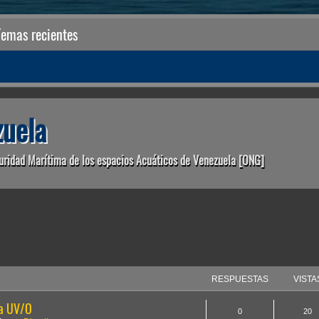
Temas recientes
uela
uridad Marítima de los espacios Acuáticos de Venezuela [ONG]
anzada
RESPUESTAS
VISTA
la UV/O
0
20