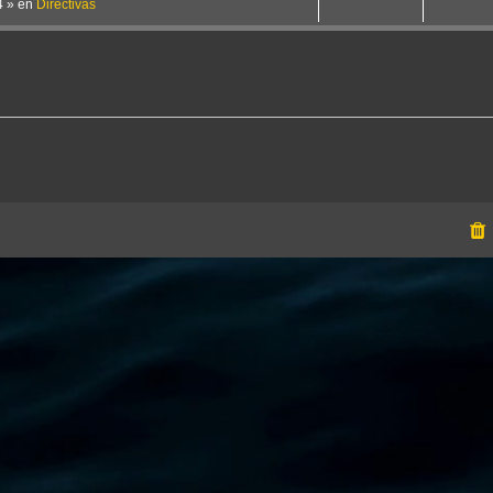
4
» en
Directivas