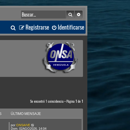
Buscar
Búsqueda avanzada
B
Registrarse
Identificarse
u
s
c
a
r
Se encontró 1 coincidencia • Página
1
de
1
S
ÚLTIMO MENSAJE
por
ONSA/VE
Dom. 02AGO2026, 14:04