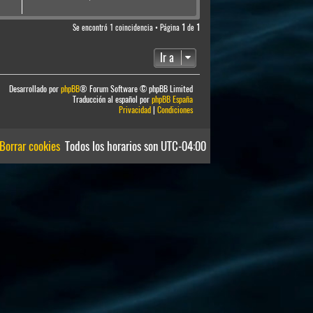
Se encontró 1 coincidencia • Página
1
de
1
Ir a
Desarrollado por
phpBB
® Forum Software © phpBB Limited
Traducción al español por
phpBB España
Privacidad
|
Condiciones
Borrar cookies
Todos los horarios son
UTC-04:00