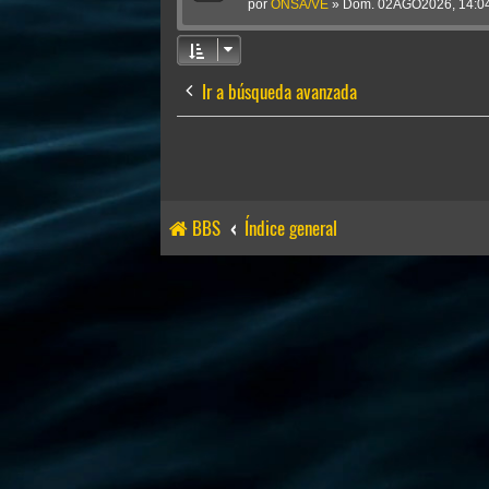
por
ONSA/VE
»
Dom. 02AGO2026, 14:0
Ir a búsqueda avanzada
BBS
Índice general