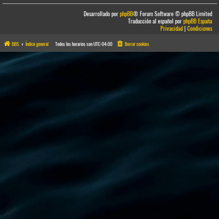
Desarrollado por
phpBB
® Forum Software © phpBB Limited
Traducción al español por
phpBB España
Privacidad
|
Condiciones
BBS
Índice general
Todos los horarios son
UTC-04:00
Borrar cookies