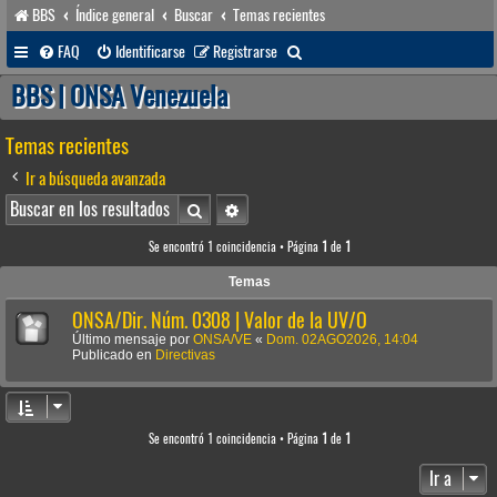
BBS
Índice general
Buscar
Temas recientes
B
FAQ
Identificarse
Registrarse
u
BBS | ONSA Venezuela
s
Temas recientes
c
a
Ir a búsqueda avanzada
r
Buscar
Búsqueda avanzada
Se encontró 1 coincidencia • Página
1
de
1
Temas
ONSA/Dir. Núm. 0308 | Valor de la UV/O
Último mensaje por
ONSA/VE
«
Dom. 02AGO2026, 14:04
Publicado en
Directivas
Se encontró 1 coincidencia • Página
1
de
1
Ir a