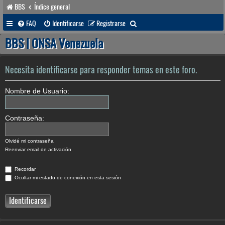
BBS
Índice general
B
FAQ
Identificarse
Registrarse
u
BBS | ONSA Venezuela
s
c
Necesita identificarse para responder temas en este foro.
a
Nombre de Usuario:
r
Contraseña:
Olvidé mi contraseña
Reenviar email de activación
Recordar
Ocultar mi estado de conexión en esta sesión